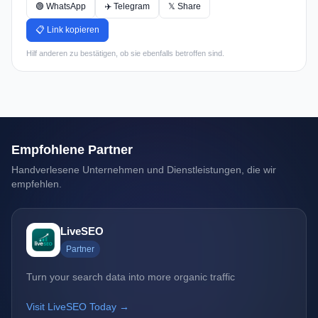
🟢 WhatsApp
✈️ Telegram
𝕏 Share
📋 Link kopieren
Hilf anderen zu bestätigen, ob sie ebenfalls betroffen sind.
Empfohlene Partner
Handverlesene Unternehmen und Dienstleistungen, die wir
empfehlen.
LiveSEO
Partner
Turn your search data into more organic traffic
Visit LiveSEO Today →