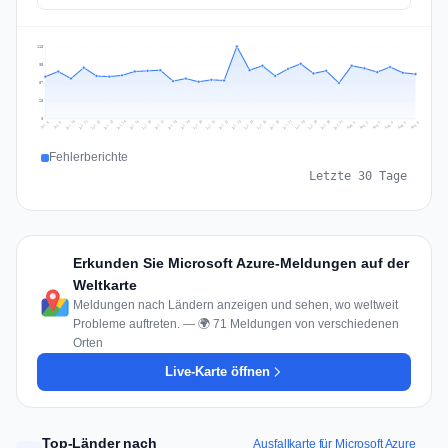
113
85
57
28
0
Jul 15
Jul 18
Jul 31
Jul 21
Jul 24
Jul 11
Jul 14
Jul 27
Jul 30
Jul 17
Jul 20
Jul 23
Jul 10
Jul 13
Jul 26
Jul 29
Jul 16
Jul 19
Jul 22
Jul 12
Jul 25
Jul 28
Aug 1
Aug 4
Jul 9
Aug 3
Jul 8
Aug 6
Aug 2
Aug 5
Fehlerberichte
Letzte 30 Tage
Erkunden Sie Microsoft Azure-Meldungen auf der
Weltkarte
Meldungen nach Ländern anzeigen und sehen, wo weltweit
Probleme auftreten. — 🌍 71 Meldungen von verschiedenen
Orten
Live-Karte öffnen
Top-Länder nach
Ausfallkarte für Microsoft Azure