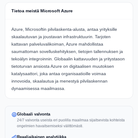
Tietoa meistä Microsoft Azure
Azure, Microsoftin pilvilaskenta-alusta, antaa yrityksille
skaalautuvan ja joustavan infrastruktuurin. Tarjoten
kattavan palveluvalikoiman, Azure mahdollistaa
saumattoman sovelluskehityksen, tietojen tallennuksen ja
tekoälyn integroinnin. Globaalin kattavuuden ja yritystason
tietoturvan ansiosta Azure on digitaalisen muutoksen
katalysaattori, joka antaa organisaatioille voimaa
innovoida, skaalautua ja menestyä pilvilaskennan
dynaamisessa maailmassa.
Globaali valvonta
24/7 valvonta useista eri puolilla maailmaa sijaitsevista kohteista
ongelmien havaitsemiseksi välittömästi.
Reaaliaikainen analytiikka