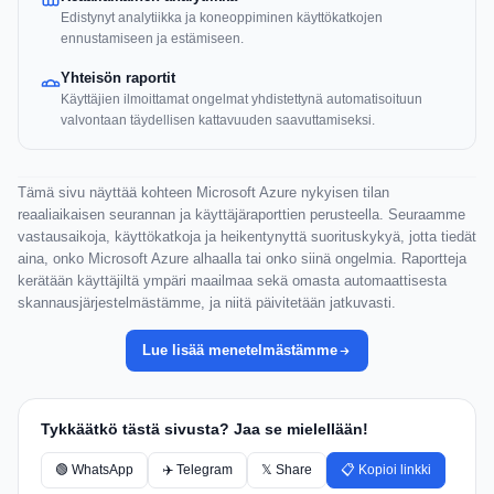
Edistynyt analytiikka ja koneoppiminen käyttökatkojen
ennustamiseen ja estämiseen.
Yhteisön raportit
Käyttäjien ilmoittamat ongelmat yhdistettynä automatisoituun
valvontaan täydellisen kattavuuden saavuttamiseksi.
Tämä sivu näyttää kohteen Microsoft Azure nykyisen tilan
reaaliaikaisen seurannan ja käyttäjäraporttien perusteella. Seuraamme
vastausaikoja, käyttökatkoja ja heikentynyttä suorituskykyä, jotta tiedät
aina, onko Microsoft Azure alhaalla tai onko siinä ongelmia. Raportteja
kerätään käyttäjiltä ympäri maailmaa sekä omasta automaattisesta
skannausjärjestelmästämme, ja niitä päivitetään jatkuvasti.
Lue lisää menetelmästämme
Tykkäätkö tästä sivusta? Jaa se mielellään!
🟢 WhatsApp
✈️ Telegram
𝕏 Share
📋 Kopioi linkki