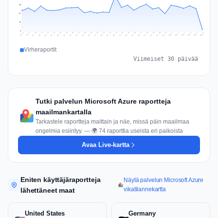
85
57
28
0
Jul 15
Jul 18
Jul 31
Jul 21
Jul 24
Jul 11
Jul 14
Jul 27
Jul 30
Jul 17
Jul 20
Jul 23
Jul 10
Jul 13
Jul 26
Jul 29
Jul 16
Jul 19
Jul 22
Jul 12
Jul 25
Jul 28
Aug 1
Aug 4
Jul 9
Aug 3
Jul 8
Aug 6
Aug 2
Aug 5
Virheraportit
Viimeiset 30 päivää
Tutki palvelun Microsoft Azure raportteja
maailmankartalla
Tarkastele raportteja maittain ja näe, missä päin maailmaa
ongelmia esiintyy. — 🌍 74 raporttia useista eri paikoista
Avaa Live-kartta
Eniten käyttäjäraportteja
Näytä palvelun Microsoft Azure
vikatilannekartta
lähettäneet maat
United States
Germany