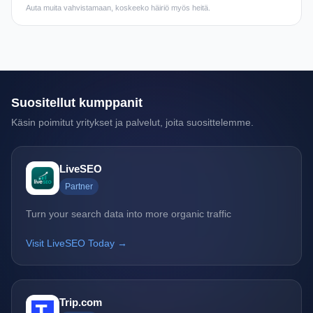
Auta muita vahvistamaan, koskeeko häiriö myös heitä.
Suositellut kumppanit
Käsin poimitut yritykset ja palvelut, joita suosittelemme.
LiveSEO
Partner
Turn your search data into more organic traffic
Visit LiveSEO Today →
Trip.com