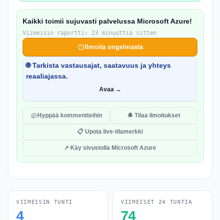
Kaikki toimii sujuvasti palvelussa Microsoft Azure!
Viimeisin raportti: 23 minuuttia sitten
Ilmoita ongelmasta
🌐 Tarkista vastausajat, saatavuus ja yhteys
reaaliajassa.
Avaa →
Hyppää kommentteihin
🔔 Tilaa ilmoitukset
📋 Upota live-tilamerkki
↗ Käy sivustolla Microsoft Azure
VIIMEISIN TUNTI
VIIMEISET 24 TUNTIA
4
74