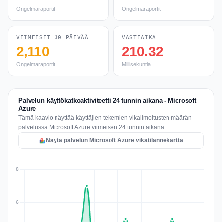
Ongelmaraportit
Ongelmaraportit
VIIMEISET 30 PÄIVÄÄ
VASTEAIKA
2,110
210.32
Ongelmaraportit
Millisekuntia
Palvelun käyttökatkoaktiviteetti 24 tunnin aikana - Microsoft
Azure
Tämä kaavio näyttää käyttäjien tekemien vikailmoitusten määrän
palvelussa Microsoft Azure viimeisen 24 tunnin aikana.
Näytä palvelun Microsoft Azure vikatilannekartta