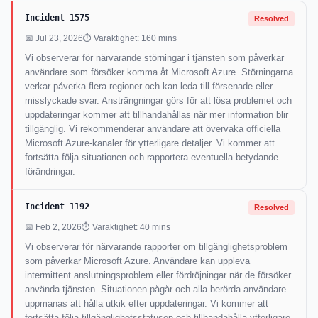
Incident 1575
Resolved
📅 Jul 23, 2026
⏱ Varaktighet: 160 mins
Vi observerar för närvarande störningar i tjänsten som påverkar
användare som försöker komma åt Microsoft Azure. Störningarna
verkar påverka flera regioner och kan leda till försenade eller
misslyckade svar. Ansträngningar görs för att lösa problemet och
uppdateringar kommer att tillhandahållas när mer information blir
tillgänglig. Vi rekommenderar användare att övervaka officiella
Microsoft Azure-kanaler för ytterligare detaljer. Vi kommer att
fortsätta följa situationen och rapportera eventuella betydande
förändringar.
Incident 1192
Resolved
📅 Feb 2, 2026
⏱ Varaktighet: 40 mins
Vi observerar för närvarande rapporter om tillgänglighetsproblem
som påverkar Microsoft Azure. Användare kan uppleva
intermittent anslutningsproblem eller fördröjningar när de försöker
använda tjänsten. Situationen pågår och alla berörda användare
uppmanas att hålla utkik efter uppdateringar. Vi kommer att
fortsätta följa tillgänglighetsstatusen och tillhandahålla ytterligare