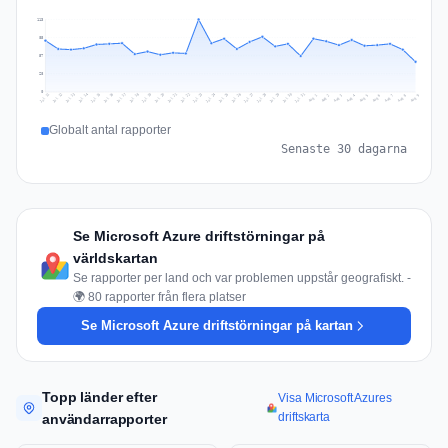
113
85
57
28
0
Jul 18
Jul 21
Jul 24
Jul 11
Jul 27
Jul 14
Jul 17
Jul 30
Jul 20
Jul 23
Jul 26
Jul 13
Jul 16
Jul 29
Jul 19
Jul 22
Jul 25
Jul 12
Jul 15
Jul 28
Jul 31
Aug 4
Aug 7
Aug 3
Aug 6
Aug 9
Aug 2
Aug 5
Aug 8
Aug 1
Globalt antal rapporter
Senaste 30 dagarna
Se Microsoft Azure driftstörningar på
världskartan
Se rapporter per land och var problemen uppstår geografiskt. -
🌍 80 rapporter från flera platser
Se Microsoft Azure driftstörningar på kartan
Topp länder efter
Visa Microsoft Azures
driftskarta
användarrapporter