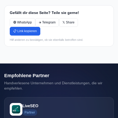
Gefällt dir diese Seite? Teile sie gerne!
🟢 WhatsApp
✈️ Telegram
𝕏 Share
📋 Link kopieren
Hilf anderen zu bestätigen, ob sie ebenfalls betroffen sind.
Empfohlene Partner
Handverlesene Unternehmen und Dienstleistungen, die wir
empfehlen.
LiveSEO
Partner