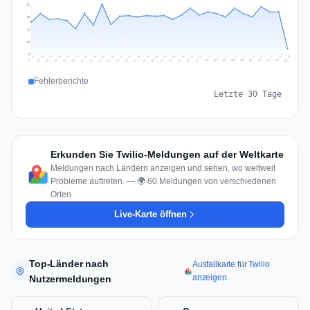
81
61
41
20
0
Jul 19
Jul 22
Jul 25
Jul 12
Jul 28
Aug 10
Jul 15
Jul 18
Jul 31
Jul 21
Jul 24
Jul 27
Jul 14
Jul 17
Jul 30
Jul 20
Jul 23
Jul 26
Jul 13
Jul 16
Jul 29
Aug 5
Aug 8
Aug 1
Aug 4
Aug 7
Aug 3
Aug 6
Aug 9
Aug 2
Fehlerberichte
Letzte 30 Tage
Erkunden Sie Twilio-Meldungen auf der Weltkarte
Meldungen nach Ländern anzeigen und sehen, wo weltweit
Probleme auftreten. — 🌍 60 Meldungen von verschiedenen
Orten
Live-Karte öffnen
Top-Länder nach
Ausfallkarte für Twilio
anzeigen
Nutzermeldungen