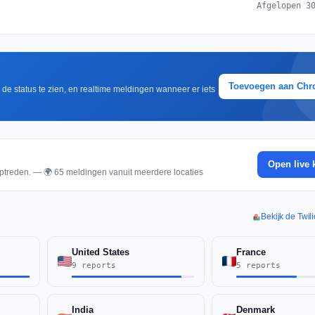
Afgelopen 3
Toevoegen aan Ch
m de status te zien, en realtime meldingen wanneer er iets
Open live 
ptreden. — 🌍 65 meldingen vanuit meerdere locaties
Bekijk de Twili
United States
France
9 reports
5 reports
India
Denmark