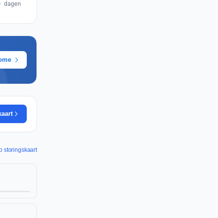
0 dagen
rome
kaart
o storingskaart