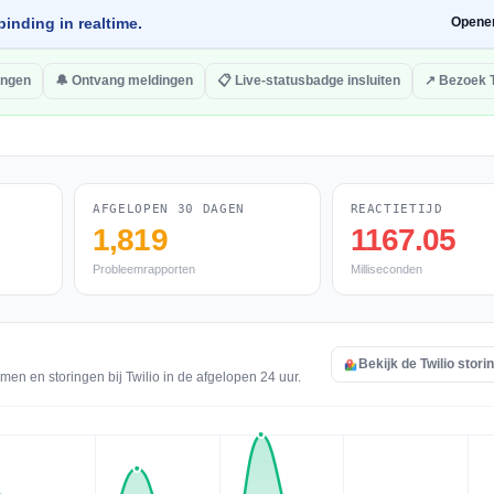
inding in realtime.
Opene
ingen
🔔 Ontvang meldingen
📋 Live-statusbadge insluiten
↗ Bezoek T
AFGELOPEN 30 DAGEN
REACTIETIJD
1,819
1167.05
Probleemrapporten
Milliseconden
Bekijk de Twilio stori
en en storingen bij Twilio in de afgelopen 24 uur.