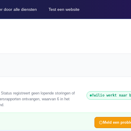
er door alle diensten
Test een website
Status registreert geen lopende storingen of
Twilio werkt naar 
kersrapporten ontvangen, waarvan 6 in het
nd.
Meld een prob