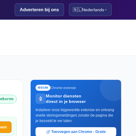
Adverteren bij ons
🇳🇱
Nederlands
Chrome-extensie
NIEUW
Monitor diensten
behoren
direct in je browser
Installeer onze bijgewerkte extensie en ontvang
snelle storingsmeldingen zonder de pagina die
je bezoekt te ver laten.
leem
Toevoegen aan Chrome - Gratis