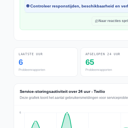
🌐 Controleer responstijden, beschikbaarheid en verb
Naar reacties spr
LAATSTE UUR
AFGELOPEN 24 UUR
6
65
Probleemrapporten
Probleemrapporten
Service-storingsactiviteit over 24 uur - Twilio
Deze grafiek toont het aantal gebruikersmeldingen voor serviceproblem