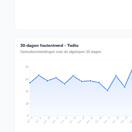
30-dagen foutentrend - Twilio
Gebruikersmeldingen over de afgelopen 30 dagen
81
61
41
20
0
Jul 17
Ju
Jul 10
Jul 13
Jul 16
Jul 19
Jul 12
Jul 15
Jul 18
Jul 11
Jul 14
Jul 8
Jul 9