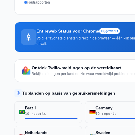
Foutrapporten
Entireweb Status voor Chrome
Bijgewerkt
Volg je favoriete diensten direct in de browser — één klik o
uitvalt.
Ontdek Twilio-meldingen op de wereldkaart
Bekijk meldingen per land en zie waar wereldwijd problemen o
Toplanden op basis van gebruikersmeldingen
Brazil
Germany
10 reports
10 reports
Netherlands
Sweden