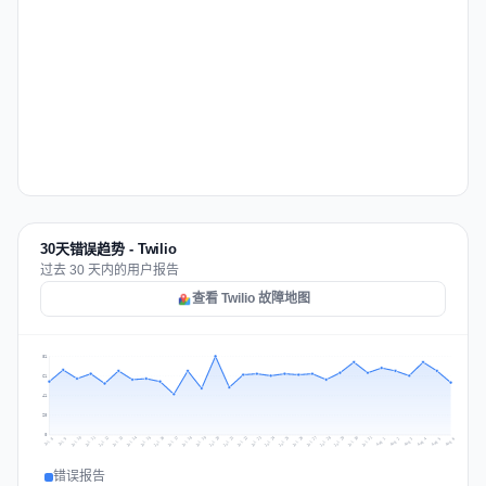
30天错误趋势 - Twilio
过去 30 天内的用户报告
查看 Twilio 故障地图
81
61
41
20
0
Jul 15
Jul 18
Jul 31
Jul 21
Jul 24
Jul 11
Jul 14
Jul 27
Jul 30
Jul 17
Jul 20
Jul 23
Jul 10
Jul 13
Jul 26
Jul 29
Jul 16
Jul 19
Jul 22
Jul 12
Jul 25
Jul 28
Aug 1
Aug 4
Jul 9
Aug 3
Jul 8
Aug 6
Aug 2
Aug 5
错误报告