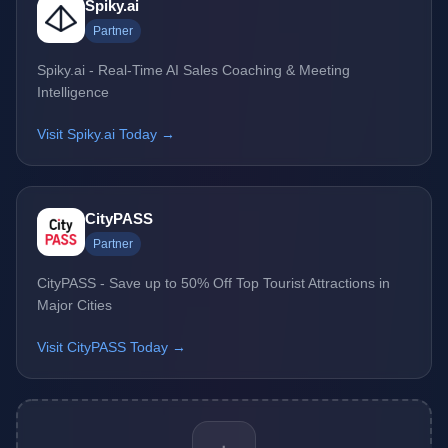
Spiky.ai
Partner
Spiky.ai - Real-Time AI Sales Coaching & Meeting
Intelligence
Visit Spiky.ai Today →
CityPASS
Partner
CityPASS - Save up to 50% Off Top Tourist Attractions in
Major Cities
Visit CityPASS Today →