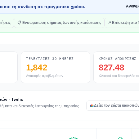
τα και τη σύνδεση σε πραγματικό χρόνο.
Άνοιγμ
ιήσεις
📋 Ενσωμάτωση σήματος ζωντανής κατάστασης
↗ Επίσκεψη στο T
ΤΕΛΕΥΤΑΊΕΣ 30 ΗΜΈΡΕΣ
ΧΡΌΝΟΣ ΑΠΌΚΡΙΣΗΣ
1,842
827.48
Αναφορές προβλημάτων
Χιλιοστά του δευτερολέπτο
ών - Twilio
Δείτε τον χάρτη διακοπών 
ήματα και διακοπές λειτουργίας της υπηρεσίας