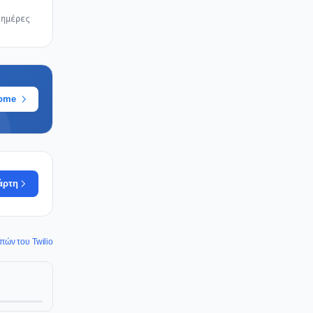
 ημέρες
rome
άρτη
οπών του Twilio