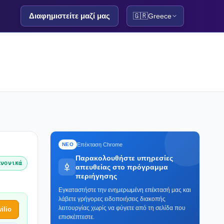
Διαφημιστείτε μαζί μας
🇬🇷
Greece
Επέκταση Chrome
ΝΕΟ
Παρακολουθήστε υπηρεσίες
ανονικά
απευθείας στο πρόγραμμα
περιήγησης
Εγκαταστήστε την ενημερωμένη επέκτασή μας και
λάβετε γρήγορες ειδοποιήσεις διακοπής
λειτουργίας χωρίς να φύγετε από τη σελίδα που
ilio
επισκέπτεστε.