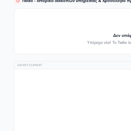
Twilio - Ιστορικό διακοπών υπηρεσίας & Χρονολόγιο
Δεν υπά
Υπέροχα νέα! Το Twilio λ
ADVERTISEMENT