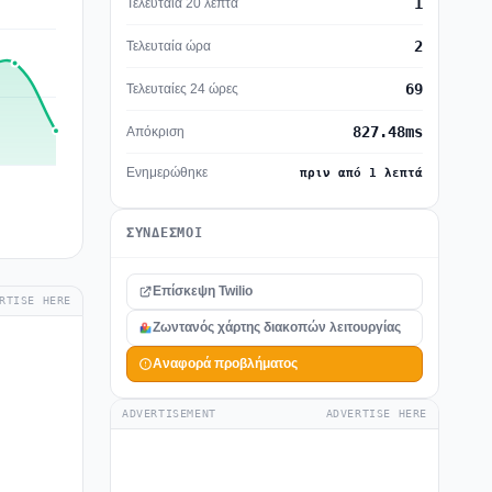
1
Τελευταία 20 λεπτά
2
Τελευταία ώρα
69
Τελευταίες 24 ώρες
827.48ms
Απόκριση
Ενημερώθηκε
πριν από 1 λεπτά
ΣΎΝΔΕΣΜΟΙ
Επίσκεψη Twilio
RTISE HERE
Ζωντανός χάρτης διακοπών λειτουργίας
Αναφορά προβλήματος
ADVERTISEMENT
ADVERTISE HERE