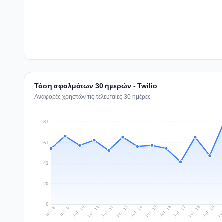
Τάση σφαλμάτων 30 ημερών - Twilio
Αναφορές χρηστών τις τελευταίες 30 ημέρες
81
61
41
20
0
Jul 17
Ju
Jul 10
Jul 13
Jul 16
Jul 19
Jul 12
Jul 15
Jul 18
Jul 11
Jul 14
Jul 8
Jul 9