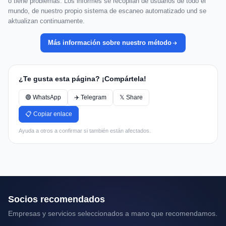
o tiene problemas. Los informes se recopilan de usuarios de todo el
mundo, de nuestro propio sistema de escaneo automatizado und se
aktualizan continuamente.
Más información sobre nuestro método
¿Te gusta esta página? ¡Compártela!
🟢 WhatsApp
✈️ Telegram
𝕏 Share
📋 Copiar enlace
Ayuda a otros a confirmar si también están afectados.
Socios recomendados
Empresas y servicios seleccionados a mano que recomendamos.