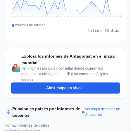
3
1
0
Jul 16
Jul 19
Jul 22
Jul 25
Jul 12
Jul 15
Jul 28
Jul 31
Jul 18
Jul 21
Jul 24
Jul 11
Jul 14
Jul 27
Jul 30
Jul 17
Jul 20
Jul 23
Jul 10
Jul 13
Jul 26
Jul 29
Aug 2
Aug 5
Aug 1
Aug 4
Jul 9
Aug 7
Aug 3
Aug 6
Informes de errores
Últimos 30 días
Explora los informes de Antagonist en el mapa
mundial
Ver informes por país y consultar dónde ocurren los
problemas a nivel global. — 🌍 0 informes de múltiples
lugares
Abrir mapa en vivo
Principales países por informes de
Ver mapa de cortes de
Antagonist
usuarios
No hay informes de cortes