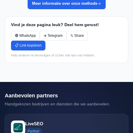
Meer informatie over onze methode
Vind je deze pagina leuk? Deel hem gerust!
🟢 WhatsApp
✈️ Telegram
𝕏 Share
📋 Link kopiëren
Help anderen te bevestigen of zij hier ook last van hebben.
Aanbevolen partners
Handgekozen bedrijven en diensten die we aanbevelen.
LiveSEO
Partner