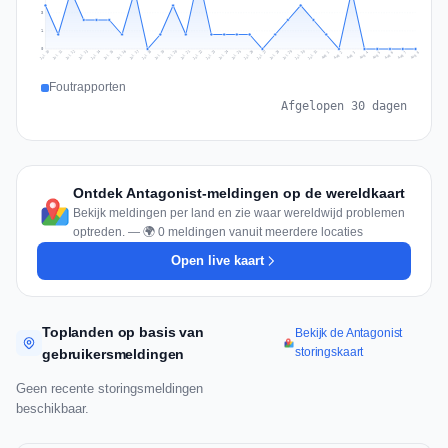
3
1
0
Jul 17
Jul 20
Jul 23
Jul 10
Jul 26
Jul 13
Jul 16
Jul 29
Jul 19
Jul 22
Jul 25
Jul 12
Jul 15
Jul 28
Jul 31
Jul 18
Jul 21
Jul 24
Jul 11
Jul 14
Jul 27
Jul 30
Aug 3
Aug 6
Aug 2
Aug 5
Aug 8
Aug 1
Aug 4
Aug 7
Foutrapporten
Afgelopen 30 dagen
Ontdek Antagonist-meldingen op de wereldkaart
Bekijk meldingen per land en zie waar wereldwijd problemen
optreden. — 🌍 0 meldingen vanuit meerdere locaties
Open live kaart
Toplanden op basis van
Bekijk de Antagonist
storingskaart
gebruikersmeldingen
Geen recente storingsmeldingen
beschikbaar.