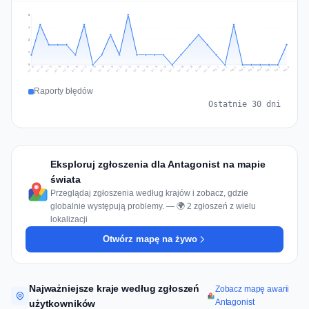
5
4
3
1
0
Jul 18
Jul 21
Jul 24
Jul 11
Jul 27
Jul 14
Jul 17
Jul 30
Jul 20
Jul 23
Jul 26
Jul 13
Jul 16
Jul 29
Jul 19
Jul 22
Jul 25
Jul 12
Jul 15
Jul 28
Jul 31
Aug 4
Aug 7
Aug 3
Aug 6
Aug 9
Aug 2
Aug 5
Aug 8
Aug 1
Raporty błędów
Ostatnie 30 dni
Eksploruj zgłoszenia dla Antagonist na mapie
świata
Przeglądaj zgłoszenia według krajów i zobacz, gdzie
globalnie występują problemy. — 🌍 2 zgłoszeń z wielu
lokalizacji
Otwórz mapę na żywo
Najważniejsze kraje według zgłoszeń
Zobacz mapę awarii
Antagonist
użytkowników