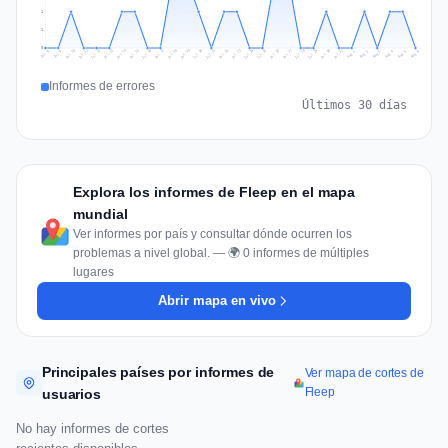
1
1
0
Jul 15
Jul 18
Jul 31
Jul 21
Jul 24
Jul 11
Jul 14
Jul 27
Jul 30
Jul 17
Jul 20
Jul 23
Jul 10
Jul 13
Jul 26
Jul 29
Jul 16
Jul 19
Jul 22
Jul 12
Jul 25
Jul 28
Aug 1
Aug 4
Jul 9
Aug 3
Jul 8
Aug 6
Aug 2
Aug 5
Informes de errores
Últimos 30 días
Explora los informes de Fleep en el mapa
mundial
Ver informes por país y consultar dónde ocurren los
problemas a nivel global. — 🌍 0 informes de múltiples
lugares
Abrir mapa en vivo
Principales países por informes de
Ver mapa de cortes de
Fleep
usuarios
No hay informes de cortes