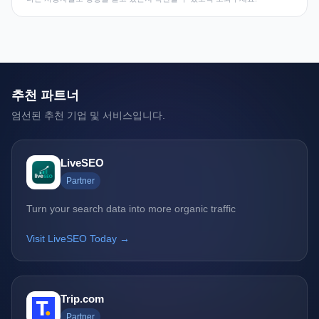
추천 파트너
엄선된 추천 기업 및 서비스입니다.
LiveSEO
Partner
Turn your search data into more organic traffic
Visit LiveSEO Today →
Trip.com
Partner