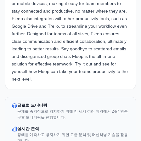
or mobile devices, making it easy for team members to
stay connected and productive, no matter where they are.
Fleep also integrates with other productivity tools, such as
Google Drive and Trello, to streamline your workflow even
further. Designed for teams of all sizes, Fleep ensures
clear communication and efficient collaboration, ultimately
leading to better results. Say goodbye to scattered emails
and disorganized group chats Fleep is the all-in-one
solution for effective teamwork. Try it out and see for
yourself how Fleep can take your teams productivity to the
next level.
글로벌 모니터링
문제를 즉각적으로 감지하기 위해 전 세계 여러 지역에서 24/7 연중
무휴 모니터링을 진행합니다.
실시간 분석
장애를 예측하고 방지하기 위한 고급 분석 및 머신러닝 기술을 활용
합니다.