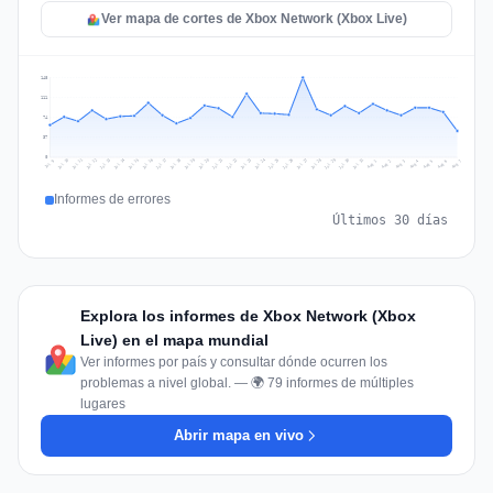
Ver mapa de cortes de Xbox Network (Xbox Live)
148
111
74
37
0
Jul 16
Jul 19
Jul 22
Jul 25
Jul 12
Jul 15
Jul 28
Jul 31
Jul 18
Jul 21
Jul 24
Jul 11
Jul 14
Jul 27
Jul 30
Jul 17
Jul 20
Jul 23
Jul 10
Jul 13
Jul 26
Jul 29
Aug 2
Aug 5
Aug 1
Aug 4
Jul 9
Aug 7
Aug 3
Aug 6
Informes de errores
Últimos 30 días
Explora los informes de Xbox Network (Xbox
Live) en el mapa mundial
Ver informes por país y consultar dónde ocurren los
problemas a nivel global. — 🌍 79 informes de múltiples
lugares
Abrir mapa en vivo