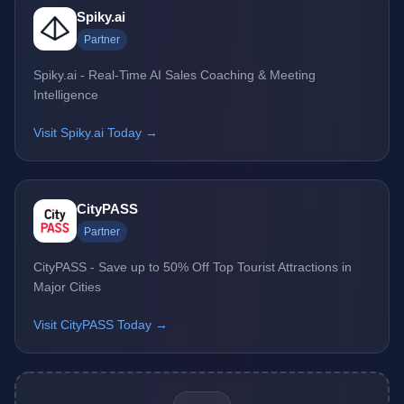
Spiky.ai
Partner
Spiky.ai - Real-Time AI Sales Coaching & Meeting
Intelligence
Visit Spiky.ai Today →
CityPASS
Partner
CityPASS - Save up to 50% Off Top Tourist Attractions in
Major Cities
Visit CityPASS Today →