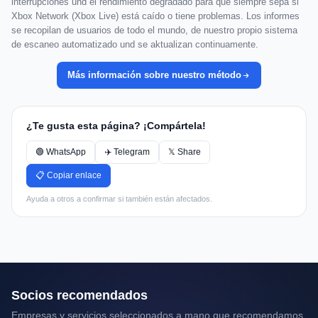
interrupciones und el rendimiento degradado para que siempre sepa si
Xbox Network (Xbox Live) está caído o tiene problemas. Los informes
se recopilan de usuarios de todo el mundo, de nuestro propio sistema
de escaneo automatizado und se aktualizan continuamente.
Más información sobre nuestro método
¿Te gusta esta página? ¡Compártela!
🟢 WhatsApp
✈️ Telegram
𝕏 Share
📋 Copiar enlace
Ayuda a otros a confirmar si también están afectados.
Socios recomendados
Empresas y servicios seleccionados a mano que recomendamos.