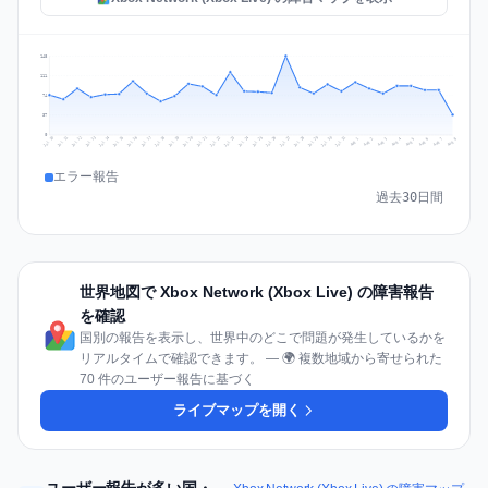
148
111
74
37
0
Jul 17
Jul 20
Jul 23
Jul 10
Jul 26
Jul 13
Jul 16
Jul 29
Jul 19
Jul 22
Jul 25
Jul 12
Jul 15
Jul 28
Jul 31
Jul 18
Jul 21
Jul 24
Jul 11
Jul 14
Jul 27
Jul 30
Aug 3
Aug 6
Aug 2
Aug 5
Aug 8
Aug 1
Aug 4
Aug 7
エラー報告
過去30日間
世界地図で Xbox Network (Xbox Live) の障害報告
を確認
国別の報告を表示し、世界中のどこで問題が発生しているかを
リアルタイムで確認できます。 — 🌍 複数地域から寄せられた
70 件のユーザー報告に基づく
ライブマップを開く