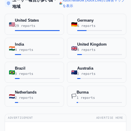
ユーザー報告が多い国・
Xbox Network (Xbox Live) の障害マップ
を表示
地域
United States
Germany
29 reports
6 reports
India
United Kingdom
4 reports
3 reports
Brazil
Australia
3 reports
2 reports
Netherlands
Burma
🏳️
2 reports
1 reports
ADVERTISEMENT
ADVERTISE HERE