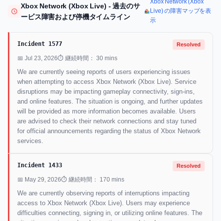
Xbox Network (Xbox
Xbox Network (Xbox Live) - 過去のサ
Live) の障害マップを表
ービス障害および停機タイムライン
示
Incident 1577
Resolved
📅 Jul 23, 2026
⏱ 継続時間： 30 mins
We are currently seeing reports of users experiencing issues
when attempting to access Xbox Network (Xbox Live). Service
disruptions may be impacting gameplay connectivity, sign-ins,
and online features. The situation is ongoing, and further updates
will be provided as more information becomes available. Users
are advised to check their network connections and stay tuned
for official announcements regarding the status of Xbox Network
services.
Incident 1433
Resolved
📅 May 29, 2026
⏱ 継続時間： 170 mins
We are currently observing reports of interruptions impacting
access to Xbox Network (Xbox Live). Users may experience
difficulties connecting, signing in, or utilizing online features. The