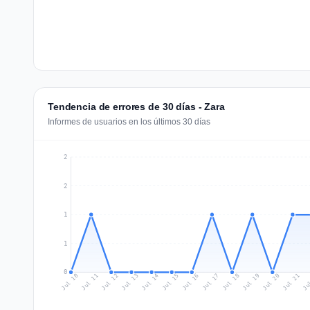
Tendencia de errores de 30 días - Zara
Informes de usuarios en los últimos 30 días
2
2
1
1
0
Jul 19
Ju
Jul 12
Jul 15
Jul 18
Jul 21
Jul 11
Jul 14
Jul 17
Jul 20
Jul 10
Jul 13
Jul 16