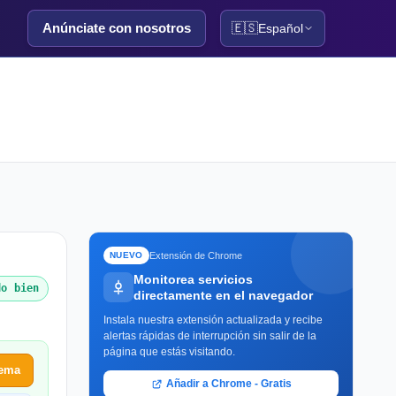
Anúnciate con nosotros
🇪🇸
Español
Extensión de Chrome
NUEVO
Monitorea servicios
do bien
directamente en el navegador
Instala nuestra extensión actualizada y recibe
alertas rápidas de interrupción sin salir de la
página que estás visitando.
lema
Añadir a Chrome - Gratis