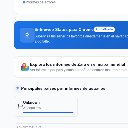
Informes de errores
Entireweb Status para Chrome
Actualizado
Supervisa tus servicios favoritos directamente en el navegad
algo falle.
Explora los informes de Zara en el mapa mundial
Ver informes por país y consultar dónde ocurren los problemas 
Principales países por informes de usuarios
Unknown
🏳️
2 reports
ADVERTISEMENT