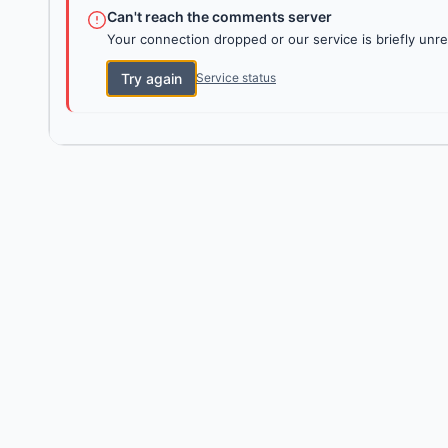
Can't reach the comments server
Your connection dropped or our service is briefly unre
Try again
Service status