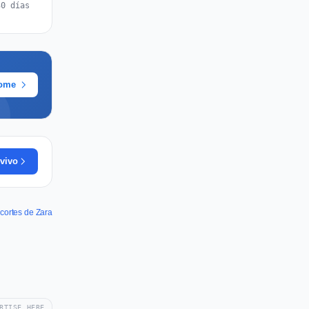
30 días
rome
vivo
cortes de Zara
RTISE HERE