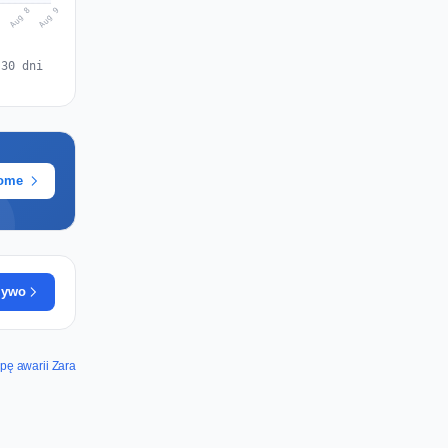
Aug 9
Aug 8
7
 30 dni
rome
żywo
ę awarii Zara