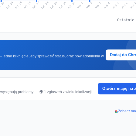
l 23
Jul 26
Jul 29
Jul 25
Jul 28
Jul 31
Jul 24
Jul 27
Jul 30
Aug 2
Aug 5
Aug 1
Aug 4
Aug 
Aug 3
Aug 6
Ostatnie
Dodaj do Ch
 jedno kliknięcie, aby sprawdzić status, oraz powiadomienia w
Otwórz mapę na 
występują problemy. — 🌍 1 zgłoszeń z wielu lokalizacji
Zobacz map