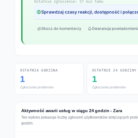
Ostatnie zgłoszenie: 57 min temu
Sprawdzaj czasy reakcji, dostępność i połącz
Skocz do komentarzy
Gwarancja powiadomieni
OSTATNIA GODZINA
OSTATNIE 24 GODZINY
1
1
Zgłoszenia problemów
Zgłoszenia problemów
Aktywność awarii usług w ciągu 24 godzin - Zara
Ten wykres pokazuje liczbę zgłoszeń użytkowników dotyczących probl
godzin.