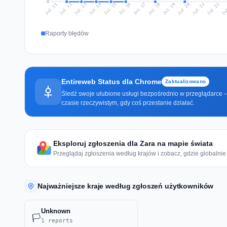
0
Jul 20
Ju
Jul 13
Jul 16
Jul 19
Jul 22
Jul 12
Jul 15
Jul 18
Jul 21
Jul 11
Jul 14
Jul 17
Raporty błędów
Entireweb Status dla Chrome
Zaktualizowano
Śledź swoje ulubione usługi bezpośrednio w przeglądarce —
czasie rzeczywistym, gdy coś przestanie działać.
Eksploruj zgłoszenia dla Zara na mapie świata
Przeglądaj zgłoszenia według krajów i zobacz, gdzie globalnie 
Najważniejsze kraje według zgłoszeń użytkowników
Unknown
🏳️
1 reports