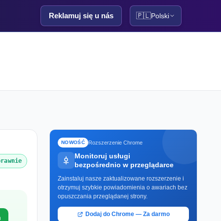
Reklamuj się u nás
🇵🇱
Polski
Rozszerzenie Chrome
NOWOŚĆ
Monitoruj usługi
prawnie
bezpośrednio w przeglądarce
Zainstaluj nasze zaktualizowane rozszerzenie i
otrzymuj szybkie powiadomienia o awariach bez
opuszczania przeglądanej strony.
Dodaj do Chrome — Za darmo
m