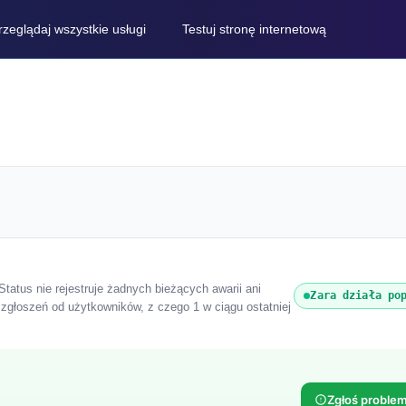
rzeglądaj wszystkie usługi
Testuj stronę internetową
Status nie rejestruje żadnych bieżących awarii ani
Zara działa po
 zgłoszeń od użytkowników, z czego 1 w ciągu ostatniej
Zgłoś proble