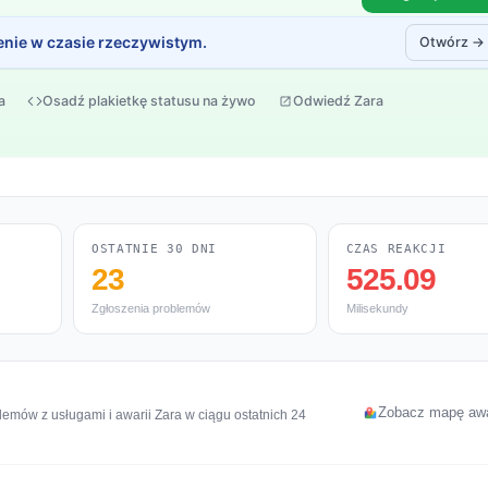
enie w czasie rzeczywistym.
Otwórz →
a
Osadź plakietkę statusu na żywo
Odwiedź Zara
OSTATNIE 30 DNI
CZAS REAKCJI
23
525.09
Zgłoszenia problemów
Milisekundy
Zobacz mapę awa
emów z usługami i awarii Zara w ciągu ostatnich 24