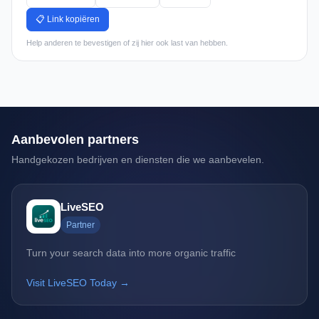
📋 Link kopiëren
Help anderen te bevestigen of zij hier ook last van hebben.
Aanbevolen partners
Handgekozen bedrijven en diensten die we aanbevelen.
LiveSEO
Partner
Turn your search data into more organic traffic
Visit LiveSEO Today →