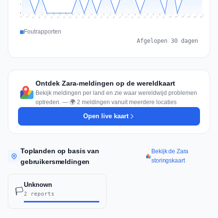
1
0
Jul 15
Jul 18
Jul 31
Jul 21
Jul 24
Jul 11
Jul 14
Jul 27
Jul 30
Jul 17
Jul 20
Jul 23
Jul 10
Jul 13
Jul 26
Jul 29
Jul 16
Jul 19
Jul 22
Jul 12
Jul 25
Jul 28
Aug 1
Aug 4
Jul 9
Aug 3
Jul 8
Aug 6
Aug 2
Aug 5
Foutrapporten
Afgelopen 30 dagen
Ontdek Zara-meldingen op de wereldkaart
Bekijk meldingen per land en zie waar wereldwijd problemen
optreden. — 🌍 2 meldingen vanuit meerdere locaties
Open live kaart
Toplanden op basis van
Bekijk de Zara
storingskaart
gebruikersmeldingen
Unknown
🏳️
2 reports