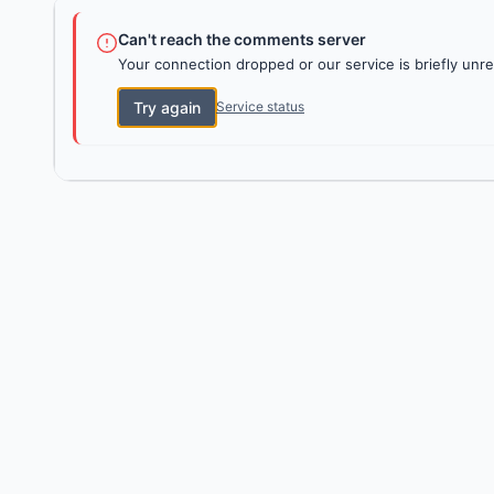
Can't reach the comments server
Your connection dropped or our service is briefly unre
Try again
Service status