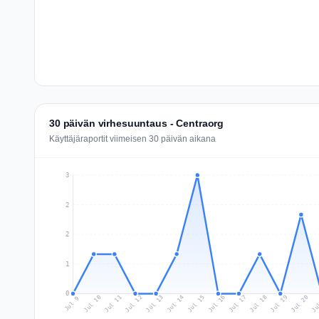
30 päivän virhesuuntaus - Centraorg
Käyttäjäraportit viimeisen 30 päivän aikana
3
2
2
1
0
Jul 18
Ju
Jul 11
Jul 14
Jul 17
Jul 20
Jul 10
Jul 13
Jul 16
Jul 19
Jul 12
Jul 15
Jul 9