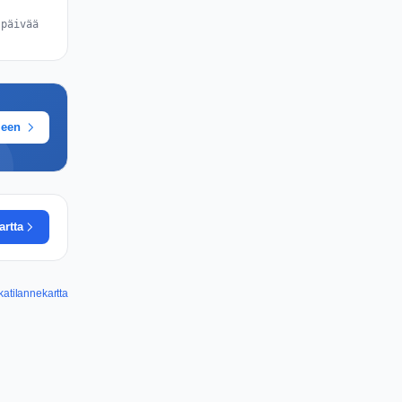
 päivää
meen
artta
katilannekartta