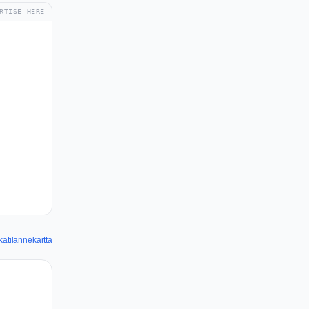
RTISE HERE
katilannekartta