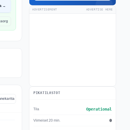
a →
ADVERTISEMENT
ADVERTISE HERE
raorg
PIKATILASTOT
nnekartta
Operational
Tila
0
Viimeiset 20 min.