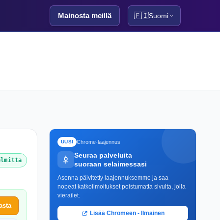
Mainosta meillä
🇫🇮
Suomi
Chrome-laajennus
UUSI
Seuraa palveluita
elmitta
suoraan selaimessasi
Asenna päivitetty laajennuksemme ja saa
nopeat katkoilmoitukset poistumatta sivulta, jolla
vierailet.
asta
Lisää Chromeen - Ilmainen