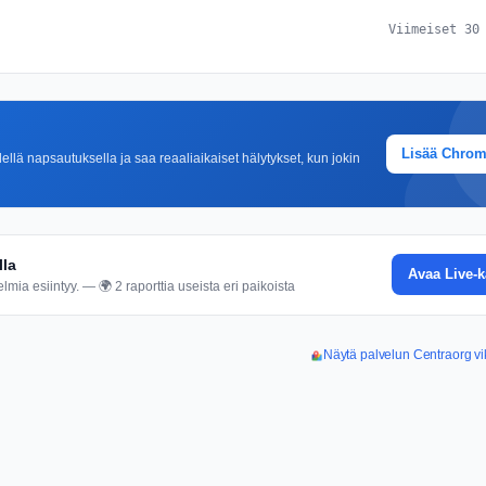
Viimeiset 30
Lisää Chro
lä napsautuksella ja saa reaaliaikaiset hälytykset, kun jokin
lla
Avaa Live-k
mia esiintyy. — 🌍 2 raporttia useista eri paikoista
Näytä palvelun Centraorg vi