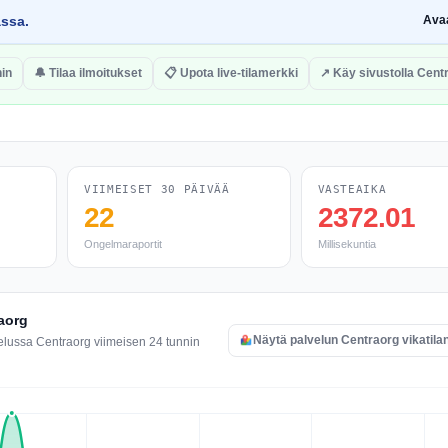
assa.
Ava
in
🔔 Tilaa ilmoitukset
📋 Upota live-tilamerkki
↗ Käy sivustolla Cent
VIIMEISET 30 PÄIVÄÄ
VASTEAIKA
22
2372.01
Ongelmaraportit
Millisekuntia
raorg
Näytä palvelun Centraorg vikatila
elussa Centraorg viimeisen 24 tunnin