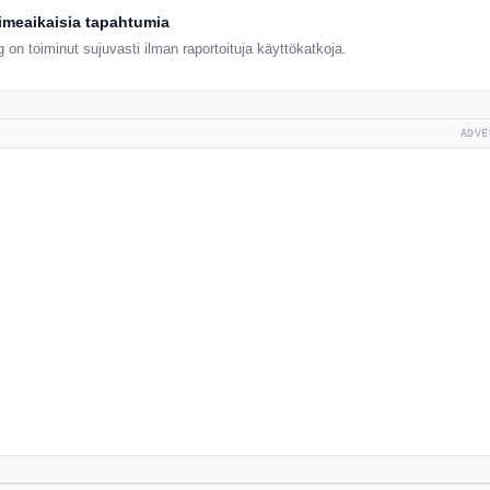
iimeaikaisia tapahtumia
 on toiminut sujuvasti ilman raportoituja käyttökatkoja.
ADVE