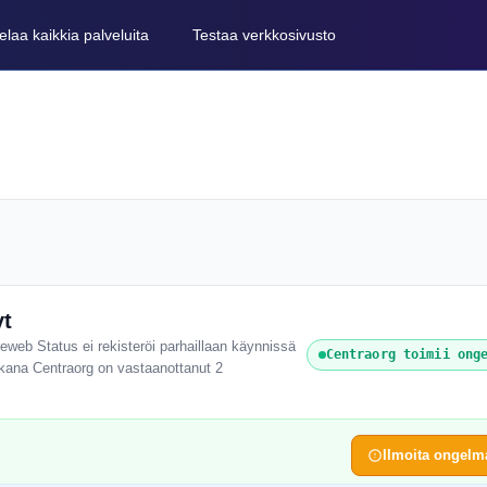
elaa kaikkia palveluita
Testaa verkkosivusto
yt
reweb Status ei rekisteröi parhaillaan käynnissä
Centraorg toimii ong
aikana Centraorg on vastaanottanut 2
Ilmoita ongelm