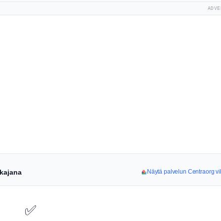
ADVE
ikajana
Näytä palvelun Centraorg vi
✅