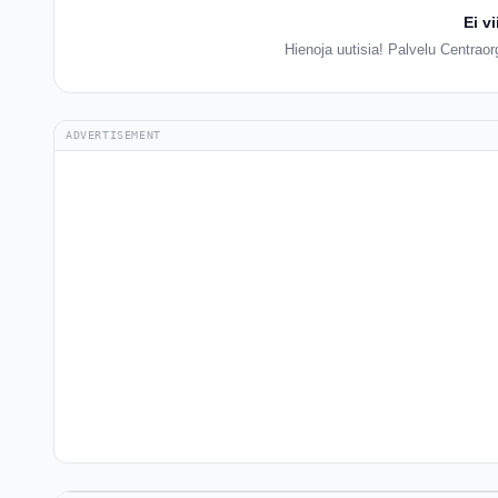
Ei v
Hienoja uutisia! Palvelu Centraorg
ADVERTISEMENT