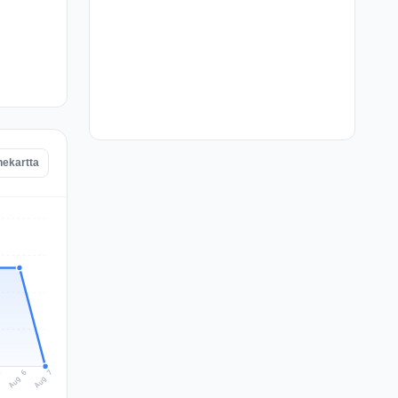
nekartta
Aug 7
Aug 6
5