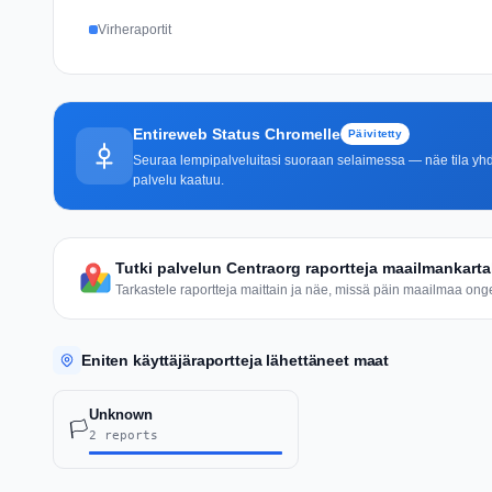
Virheraportit
Entireweb Status Chromelle
Päivitetty
Seuraa lempipalveluitasi suoraan selaimessa — näe tila yhdel
palvelu kaatuu.
Tutki palvelun Centraorg raportteja maailmankarta
Tarkastele raportteja maittain ja näe, missä päin maailmaa ongel
Eniten käyttäjäraportteja lähettäneet maat
Unknown
🏳️
2 reports