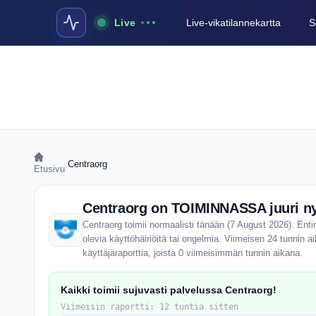
Live
Live-vikatilannekartta
S
›
Centraorg
Etusivu
Centraorg on TOIMINNASSA juuri n
Centraorg toimii normaalisti tänään (7 August 2026). Enti
olevia käyttöhäiriöitä tai ongelmia. Viimeisen 24 tunnin 
käyttäjäraporttia, joista 0 viimeisimmän tunnin aikana.
Kaikki toimii sujuvasti palvelussa Centraorg!
Viimeisin raportti: 12 tuntia sitten