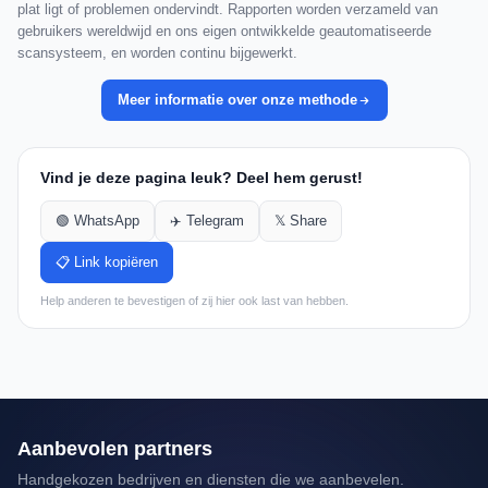
plat ligt of problemen ondervindt. Rapporten worden verzameld van
gebruikers wereldwijd en ons eigen ontwikkelde geautomatiseerde
scansysteem, en worden continu bijgewerkt.
Meer informatie over onze methode
Vind je deze pagina leuk? Deel hem gerust!
🟢 WhatsApp
✈️ Telegram
𝕏 Share
📋 Link kopiëren
Help anderen te bevestigen of zij hier ook last van hebben.
Aanbevolen partners
Handgekozen bedrijven en diensten die we aanbevelen.