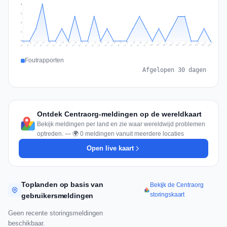
3
2
2
1
0
Jul 19
Jul 22
Jul 25
Jul 12
Jul 28
Aug 10
Jul 15
Jul 18
Jul 31
Jul 21
Jul 24
Jul 27
Jul 14
Jul 17
Jul 30
Jul 20
Jul 23
Jul 26
Jul 13
Jul 16
Jul 29
Aug 5
Aug 8
Aug 1
Aug 4
Aug 7
Aug 3
Aug 6
Aug 9
Aug 2
Foutrapporten
Afgelopen 30 dagen
Ontdek Centraorg-meldingen op de wereldkaart
Bekijk meldingen per land en zie waar wereldwijd problemen
optreden. — 🌍 0 meldingen vanuit meerdere locaties
Open live kaart
Toplanden op basis van
Bekijk de Centraorg
storingskaart
gebruikersmeldingen
Geen recente storingsmeldingen
beschikbaar.