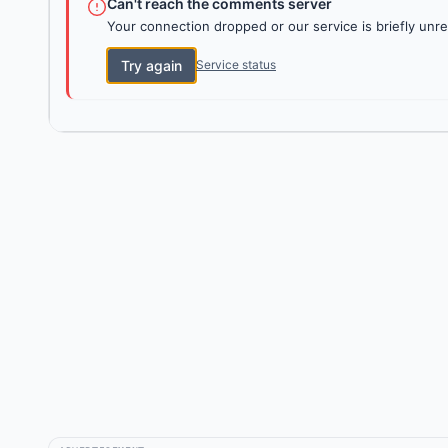
Can't reach the comments server
Your connection dropped or our service is briefly unre
Try again
Service status