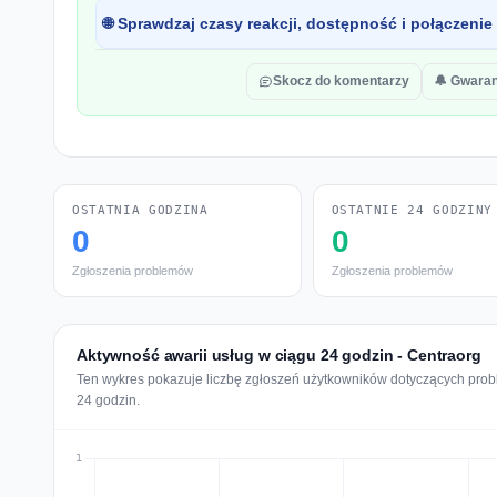
🌐 Sprawdzaj czasy reakcji, dostępność i połączenie
Skocz do komentarzy
🔔 Gwaran
OSTATNIA GODZINA
OSTATNIE 24 GODZINY
0
0
Zgłoszenia problemów
Zgłoszenia problemów
Aktywność awarii usług w ciągu 24 godzin - Centraorg
Ten wykres pokazuje liczbę zgłoszeń użytkowników dotyczących probl
24 godzin.