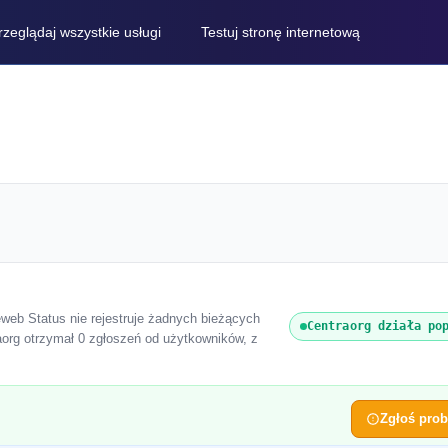
rzeglądaj wszystkie usługi
Testuj stronę internetową
reweb Status nie rejestruje żadnych bieżących
Centraorg działa po
aorg otrzymał 0 zgłoszeń od użytkowników, z
Zgłoś pro