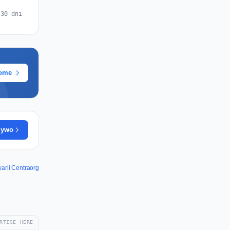
 30 dni
rome
żywo
rii Centraorg
RTISE HERE