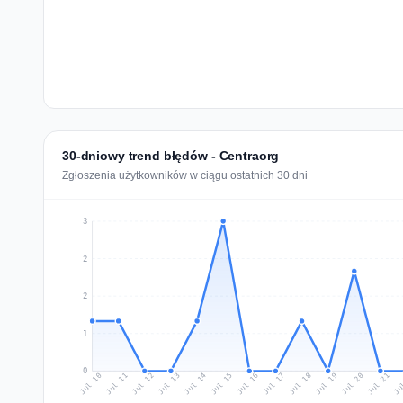
30-dniowy trend błędów - Centraorg
Zgłoszenia użytkowników w ciągu ostatnich 30 dni
3
2
2
1
0
Jul 19
Ju
Jul 12
Jul 15
Jul 18
Jul 21
Jul 11
Jul 14
Jul 17
Jul 20
Jul 10
Jul 13
Jul 16