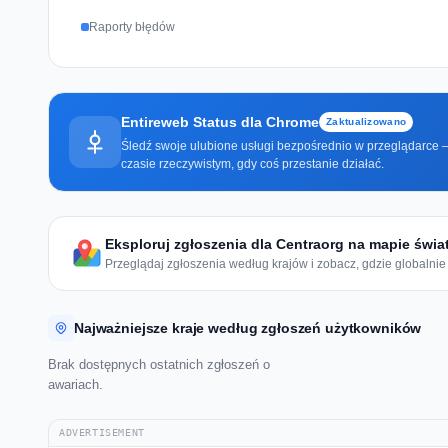
Raporty błędów
Entireweb Status dla Chrome
Zaktualizowano
Śledź swoje ulubione usługi bezpośrednio w przeglądarce —
czasie rzeczywistym, gdy coś przestanie działać.
Eksploruj zgłoszenia dla Centraorg na mapie świa
Przeglądaj zgłoszenia według krajów i zobacz, gdzie globalnie 
Najważniejsze kraje według zgłoszeń użytkowników
Brak dostępnych ostatnich zgłoszeń o
awariach.
ADVERTISEMENT