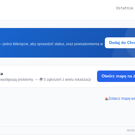
Ostatnie
Dodaj do Ch
 jedno kliknięcie, aby sprawdzić status, oraz powiadomienia w
ta
Otwórz mapę na 
występują problemy. — 🌍 0 zgłoszeń z wielu lokalizacji
Zobacz mapę awa
ADVE