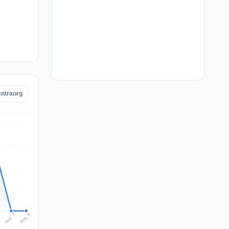
entraorg
Aug 8
Aug 7
6