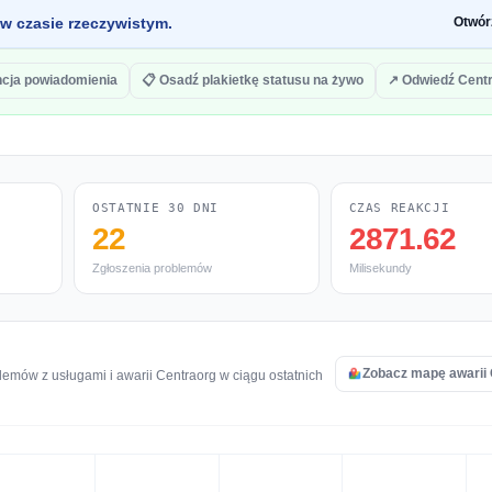
 w czasie rzeczywistym.
Otwór
cja powiadomienia
📋 Osadź plakietkę statusu na żywo
↗ Odwiedź Cent
OSTATNIE 30 DNI
CZAS REAKCJI
22
2871.62
Zgłoszenia problemów
Milisekundy
Zobacz mapę awarii
emów z usługami i awarii Centraorg w ciągu ostatnich