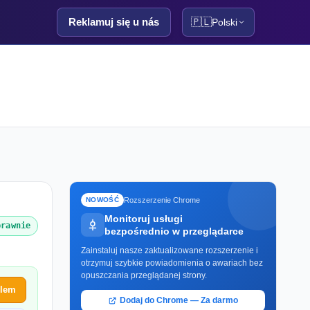
Reklamuj się u nás
🇵🇱
Polski
Rozszerzenie Chrome
NOWOŚĆ
Monitoruj usługi
prawnie
bezpośrednio w przeglądarce
Zainstaluj nasze zaktualizowane rozszerzenie i
otrzymuj szybkie powiadomienia o awariach bez
opuszczania przeglądanej strony.
blem
Dodaj do Chrome — Za darmo