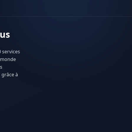
tus
 services
e monde
es
 grâce à