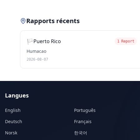
Rapports récents
🏳️
Puerto Rico
1 Report
Humacao
2026-08-07
Langues
English
Português
Deutsch
Français
Norsk
한국어