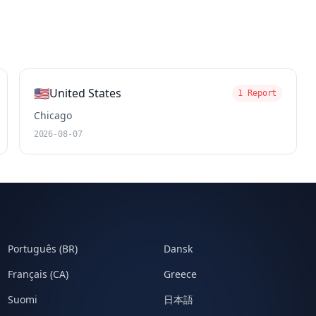
🇺🇸
United States
1 Report
Chicago
2026-08-07
Português (BR)
Dansk
Français (CA)
Greece
Suomi
日本語