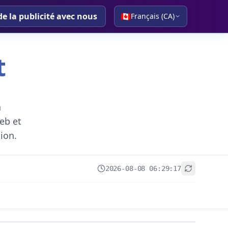
de la publicité avec nous
🇨🇦
Français (CA)
t
a
eb et
gion.
2026-08-08 06:29:17
+
−
Leaflet
|
© OpenStreetMap contributors