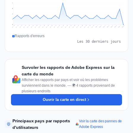
7
5
4
2
0
Jul 17
Jul 20
Jul 23
Jul 10
Jul 26
Jul 13
Jul 16
Jul 29
Jul 19
Jul 22
Jul 25
Jul 12
Jul 15
Jul 28
Jul 31
Jul 18
Jul 21
Jul 24
Jul 11
Jul 14
Jul 27
Jul 30
Aug 3
Aug 6
Aug 2
Aug 5
Aug 8
Aug 1
Aug 4
Aug 7
Rapports d'erreurs
Les 30 derniers jours
Survoler les rapports de Adobe Express sur la
carte du monde
Afficher les rapports par pays et voir où les problèmes
surviennent dans le monde. — 🌍 4 rapports provenant de
plusieurs endroits
Ouvrir la carte en direct
Principaux pays par rapports
Voir la carte des pannes de
Adobe Express
d'utilisateurs