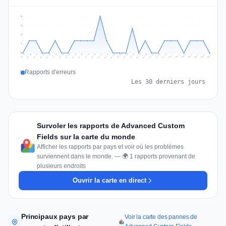
3
2
2
1
0
Jul 16
Jul 19
Jul 22
Jul 25
Jul 12
Jul 15
Jul 28
Jul 31
Jul 18
Jul 21
Jul 24
Jul 11
Jul 14
Jul 27
Jul 30
Jul 17
Jul 20
Jul 23
Jul 10
Jul 13
Jul 26
Jul 29
Aug 2
Aug 5
Aug 1
Aug 4
Jul 9
Aug 7
Aug 3
Aug 6
Rapports d'erreurs
Les 30 derniers jours
Survoler les rapports de Advanced Custom
Fields sur la carte du monde
Afficher les rapports par pays et voir où les problèmes
surviennent dans le monde. — 🌍 1 rapports provenant de
plusieurs endroits
Ouvrir la carte en direct
Principaux pays par
Voir la carte des pannes de