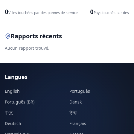
−
0
0
Villes touchées par des pannes de service
Pays touchés par des pr
Leaflet
|
© OpenStreetMap contributors
Rapports récents
Aucun rapport trouvé.
Langues
English
Português
Português (BR)
Dansk
中文
हिन्दी
Deutsch
Français