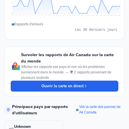
2
1
0
Jul 17
Jul 20
Jul 23
Jul 10
Jul 26
Jul 13
Jul 16
Jul 29
Jul 19
Jul 22
Jul 25
Jul 12
Jul 15
Jul 28
Jul 31
Jul 18
Jul 21
Jul 24
Jul 11
Jul 14
Jul 27
Jul 30
Aug 3
Aug 6
Aug 2
Aug 5
Aug 8
Aug 1
Aug 4
Aug 7
Rapports d'erreurs
Les 30 derniers jours
Survoler les rapports de Air Canada sur la carte
du monde
Afficher les rapports par pays et voir où les problèmes
surviennent dans le monde. — 🌍 2 rapports provenant de
plusieurs endroits
Ouvrir la carte en direct
Principaux pays par rapports
Voir la carte des pannes de
Air Canada
d'utilisateurs
Unknown