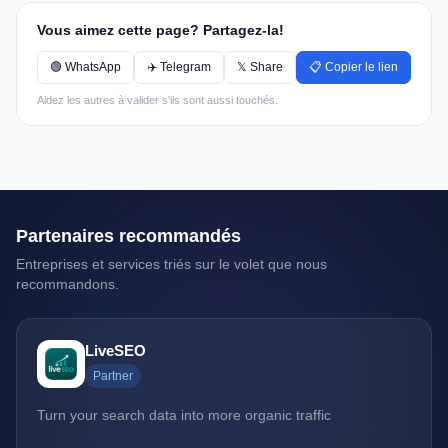
Vous aimez cette page? Partagez-la!
🟢 WhatsApp
✈️ Telegram
𝕏 Share
📋 Copier le lien
Aidez les autres à valider s'ils sont aussi touchés.
Partenaires recommandés
Entreprises et services triés sur le volet que nous
recommandons.
LiveSEO
Partner
Turn your search data into more organic traffic