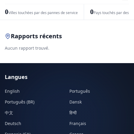
−
0
0
Villes touchées par des pannes de service
Pays touchés par des pr
Leaflet
|
© OpenStreetMap contributors
Rapports récents
Aucun rapport trouvé.
Langues
English
Português
Português (BR)
Dansk
中文
हिन्दी
Deutsch
Français