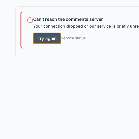
Can't reach the comments server
Your connection dropped or our service is briefly unre
Try again
Service status