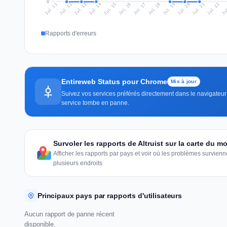
0
Jul 20
Ju
Jul 13
Jul 16
Jul 19
Jul 22
Jul 12
Jul 15
Jul 18
Jul 21
Jul 11
Jul 14
Jul 17
Rapports d'erreurs
Entireweb Status pour Chrome
Mis à jour
Suivez vos services préférés directement dans le navigateur 
service tombe en panne.
Survoler les rapports de Altruist sur la carte du 
Afficher les rapports par pays et voir où les problèmes survie
plusieurs endroits
Principaux pays par rapports d'utilisateurs
Aucun rapport de panne récent
disponible.