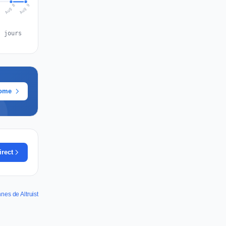
Aug 9
Aug 8
7
s jours
rome
irect
nnes de Altruist