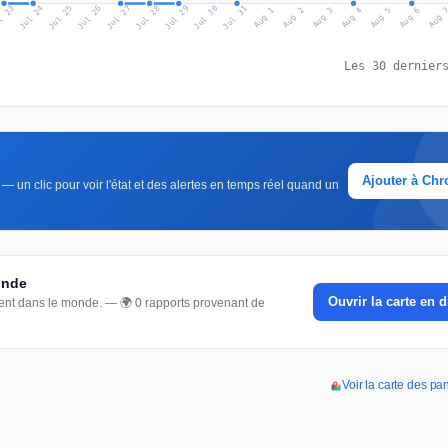
l 23
Jul 26
Jul 29
Jul 25
Jul 28
Jul 31
Jul 24
Jul 27
Jul 30
Aug 2
Aug 5
Aug 1
Aug 4
Aug 
Aug 3
Aug 6
Les 30 dernier
Ajouter à Ch
— un clic pour voir l'état et des alertes en temps réel quand un
monde
Ouvrir la carte en d
nnent dans le monde. — 🌍 0 rapports provenant de
Voir la carte des pa