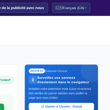
e de la publicité avec nous
🇨🇦
Français (CA)
Extension Chrome
NOUVEAU
Surveillez vos services
ctement
directement dans le navigateur
Installez notre extension mise à jour et recevez
des alertes de panne rapides sans quitter la
page que vous visitez.
Ajouter à Chrome - Gratuit
e