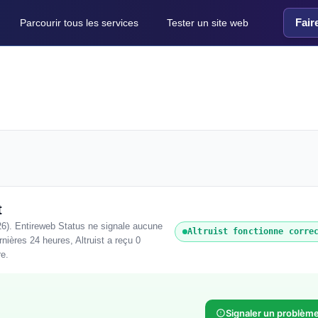
Fair
Parcourir tous les services
Tester un site web
t
26). Entireweb Status ne signale aucune
Altruist fonctionne corre
nières 24 heures, Altruist a reçu 0
re.
Signaler un problèm