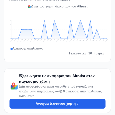
Δείτε τον χάρτη διακοπών του Altruist
2
2
1
1
0
Jul 19
Jul 22
Jul 25
Jul 12
Jul 28
Aug 10
Jul 15
Jul 18
Jul 31
Jul 21
Jul 24
Jul 27
Jul 14
Jul 17
Jul 30
Jul 20
Jul 23
Jul 26
Jul 13
Jul 16
Jul 29
Aug 5
Aug 8
Aug 1
Aug 4
Aug 7
Aug 3
Aug 6
Aug 9
Aug 2
Αναφορές σφαλμάτων
Τελευταίες 30 ημέρες
Εξερευνήστε τις αναφορές του Altruist στον
παγκόσμιο χάρτη
Δείτε αναφορές ανά χώρα και μάθετε πού εντοπίζονται
προβλήματα παγκοσμίως. — 🌍 0 αναφορές από πολλαπλές
τοποθεσίες
Άνοιγμα ζωντανού χάρτη