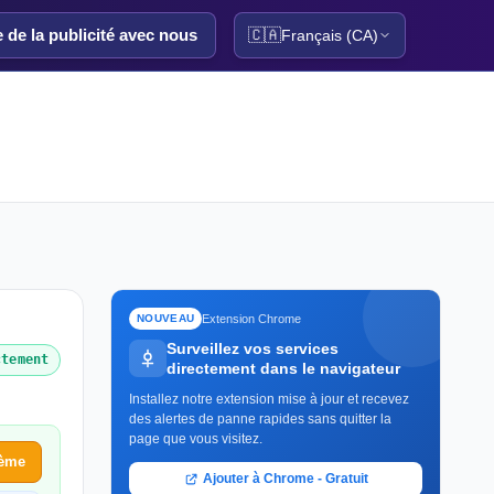
e de la publicité avec nous
🇨🇦
Français (CA)
Extension Chrome
NOUVEAU
Surveillez vos services
ctement
directement dans le navigateur
Installez notre extension mise à jour et recevez
des alertes de panne rapides sans quitter la
page que vous visitez.
lème
Ajouter à Chrome - Gratuit