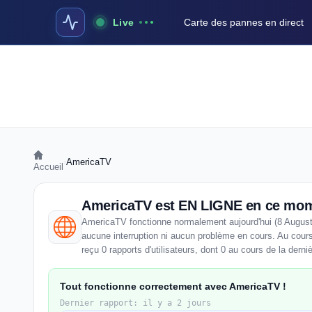
Live
Carte des pannes en direct
›
AmericaTV
Accueil
AmericaTV est EN LIGNE en ce mo
AmericaTV fonctionne normalement aujourd'hui (8 August
aucune interruption ni aucun problème en cours. Au cour
reçu 0 rapports d'utilisateurs, dont 0 au cours de la derni
Tout fonctionne correctement avec AmericaTV !
Dernier rapport: il y a 2 jours