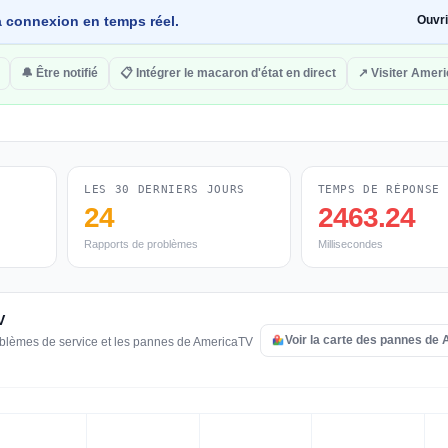
 la connexion en temps réel.
Ouvr
🔔 Être notifié
📋 Intégrer le macaron d'état en direct
↗ Visiter Amer
LES 30 DERNIERS JOURS
TEMPS DE RÉPONSE
24
2463.24
Rapports de problèmes
Millisecondes
V
Voir la carte des pannes de
roblèmes de service et les pannes de AmericaTV