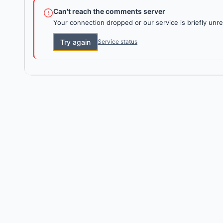
Can't reach the comments server
Your connection dropped or our service is briefly unre
Try again
Service status