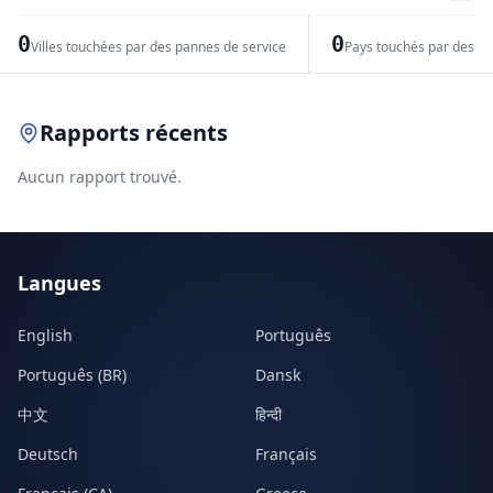
−
0
0
Villes touchées par des pannes de service
Pays touchés par des pr
Leaflet
|
© OpenStreetMap contributors
Rapports récents
Aucun rapport trouvé.
Langues
English
Português
Português (BR)
Dansk
中文
हिन्दी
Deutsch
Français