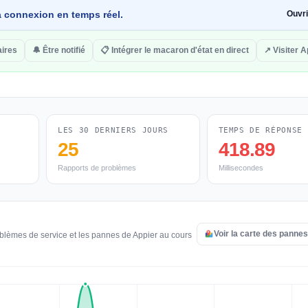
 la connexion en temps réel.
Ouvr
ires
🔔 Être notifié
📋 Intégrer le macaron d'état en direct
↗ Visiter A
LES 30 DERNIERS JOURS
TEMPS DE RÉPONSE
25
418.89
Rapports de problèmes
Millisecondes
Voir la carte des panne
oblèmes de service et les pannes de Appier au cours