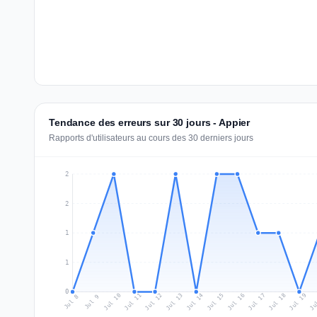
Tendance des erreurs sur 30 jours - Appier
Rapports d'utilisateurs au cours des 30 derniers jours
2
2
1
1
0
Jul 17
Ju
Jul 10
Jul 13
Jul 16
Jul 19
Jul 12
Jul 15
Jul 18
Jul 11
Jul 14
Jul 8
Jul 9