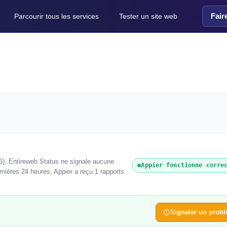
Fair
Parcourir tous les services
Tester un site web
6). Entireweb Status ne signale aucune
Appier fonctionne corre
rnières 24 heures, Appier a reçu 1 rapports
Signaler un prob