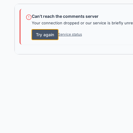
Can't reach the comments server
Your connection dropped or our service is briefly unre
Try again
Service status