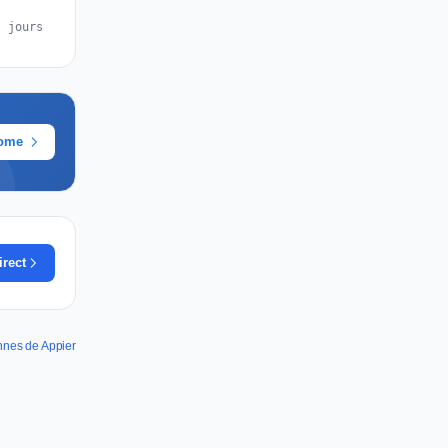
s jours
rome
irect
annes de Appier