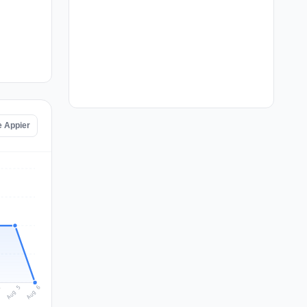
e Appier
Aug 6
Aug 5
4