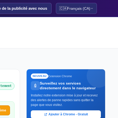
e de la publicité avec nous
🇨🇦
Français (CA)
Extension Chrome
NOUVEAU
Surveillez vos services
ctement
directement dans le navigateur
Installez notre extension mise à jour et recevez
des alertes de panne rapides sans quitter la
page que vous visitez.
lème
Ajouter à Chrome - Gratuit