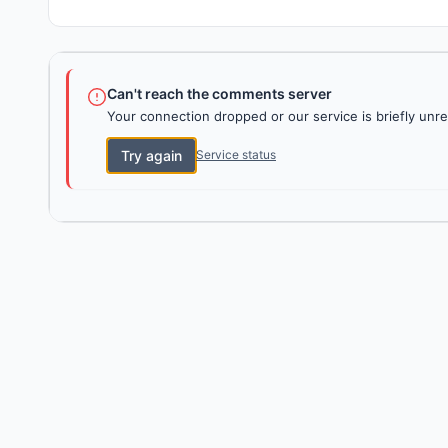
Can't reach the comments server
Your connection dropped or our service is briefly unre
Try again
Service status