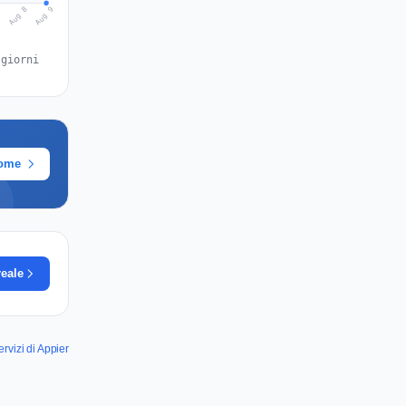
Aug 9
Aug 8
7
 giorni
rome
reale
rvizi di Appier