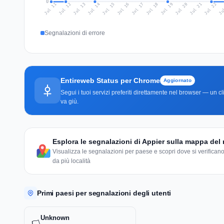
0
Jul 20
Ju
Jul 13
Jul 16
Jul 19
Jul 22
Jul 12
Jul 15
Jul 18
Jul 21
Jul 11
Jul 14
Jul 17
Segnalazioni di errore
Entireweb Status per Chrome
Aggiornato
Segui i tuoi servizi preferiti direttamente nel browser — un 
va giù.
Esplora le segnalazioni di Appier sulla mappa de
Visualizza le segnalazioni per paese e scopri dove si verificano
da più località
Primi paesi per segnalazioni degli utenti
Unknown