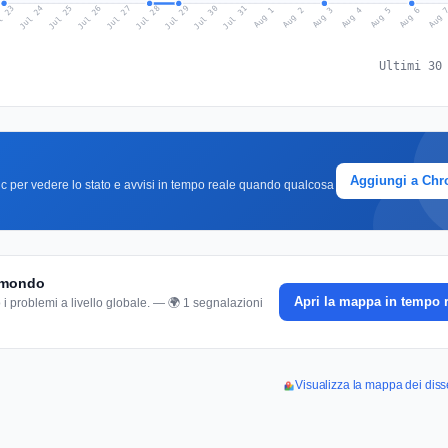
l 23
Jul 26
Jul 29
Jul 25
Jul 28
Jul 31
Jul 24
Jul 27
Jul 30
Aug 2
Aug 5
Aug 1
Aug 4
Aug 
Aug 3
Aug 6
Ultimi 30
Aggiungi a Ch
clic per vedere lo stato e avvisi in tempo reale quando qualcosa
l mondo
Apri la mappa in tempo 
 i problemi a livello globale. — 🌍 1 segnalazioni
Visualizza la mappa dei disse