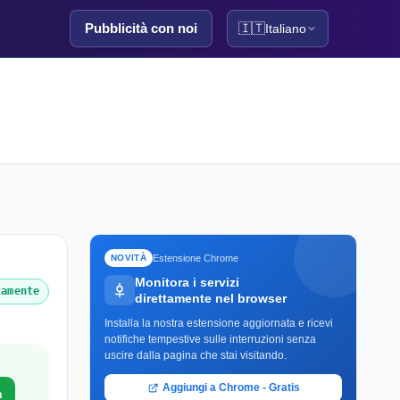
Pubblicità con noi
🇮🇹
Italiano
Estensione Chrome
NOVITÀ
Monitora i servizi
tamente
direttamente nel browser
Installa la nostra estensione aggiornata e ricevi
notifiche tempestive sulle interruzioni senza
uscire dalla pagina che stai visitando.
Aggiungi a Chrome - Gratis
a