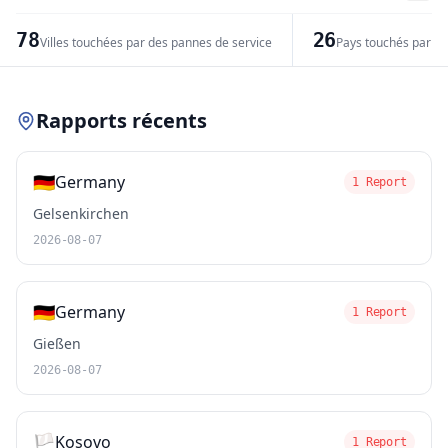
−
78
26
Villes touchées par des pannes de service
Pays touchés par de
Leaflet
|
© OpenStreetMap contributors
Rapports récents
🇩🇪
Germany
1 Report
Gelsenkirchen
2026-08-07
🇩🇪
Germany
1 Report
Gießen
2026-08-07
🏳️
Kosovo
1 Report