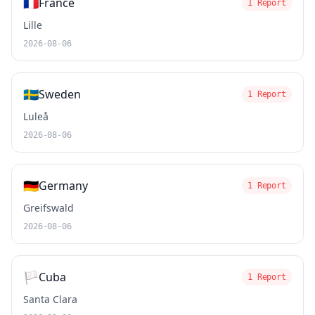
🇫🇷
France
1 Report
Lille
2026-08-06
🇸🇪
Sweden
1 Report
Luleå
2026-08-06
🇩🇪
Germany
1 Report
Greifswald
2026-08-06
🏳️
Cuba
1 Report
Santa Clara