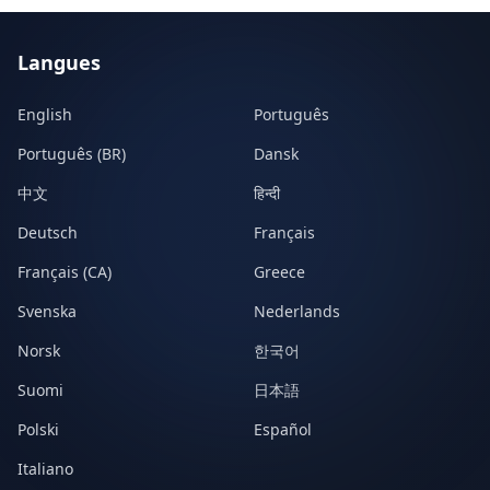
Langues
English
Português
Português (BR)
Dansk
中文
हिन्दी
Deutsch
Français
Français (CA)
Greece
Svenska
Nederlands
Norsk
한국어
Suomi
日本語
Polski
Español
Italiano