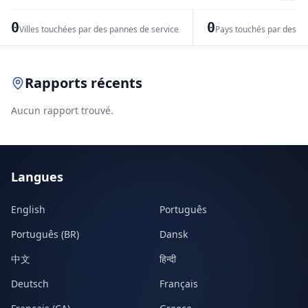
−
0
0
Villes touchées par des pannes de service
Pays touchés par des pr
Leaflet
|
© OpenStreetMap contributors
Rapports récents
Aucun rapport trouvé.
Langues
English
Português
Português (BR)
Dansk
中文
हिन्दी
Deutsch
Français