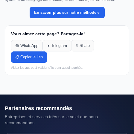
En savoir plus sur notre méthode
Vous aimez cette page? Partagez-la!
🟢 WhatsApp
✈️ Telegram
𝕏 Share
📋 Copier le lien
Aidez les autres à valider s'ils sont aussi touchés.
Partenaires recommandés
Entreprises et services triés sur le volet que nous
recommandons.