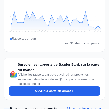
5
4
3
1
0
Jul 18
Jul 21
Jul 24
Jul 11
Jul 27
Jul 14
Jul 17
Jul 30
Jul 20
Jul 23
Jul 26
Jul 13
Jul 16
Jul 29
Jul 19
Jul 22
Jul 25
Jul 12
Jul 15
Jul 28
Jul 31
Aug 4
Aug 7
Aug 3
Aug 6
Aug 9
Aug 2
Aug 5
Aug 8
Aug 1
Rapports d'erreurs
Les 30 derniers jours
Survoler les rapports de Baader Bank sur la carte
du monde
Afficher les rapports par pays et voir où les problèmes
surviennent dans le monde. — 🌍 0 rapports provenant de
plusieurs endroits
Ouvrir la carte en direct
Principaux pays par rapports
Voir la carte des pannes de