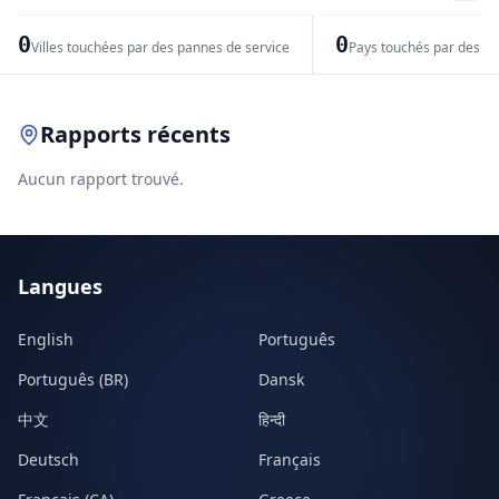
−
0
0
Villes touchées par des pannes de service
Pays touchés par des pr
Leaflet
|
© OpenStreetMap contributors
Rapports récents
Aucun rapport trouvé.
Langues
English
Português
Português (BR)
Dansk
中文
हिन्दी
Deutsch
Français