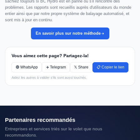
sachiez toujours si BC Hydro est en panne ou s'il rencontre des
problèmes. Les rapports sont recueillis auprès d'utilisateurs du monde
entier ainsi que par notre propre système de balayage automatisé, et
sont mis à jour en continu.
En savoir plus sur notre méthode
Vous aimez cette page? Partagez-la!
🟢 WhatsApp
✈️ Telegram
𝕏 Share
📋 Copier le lien
Aidez les autres à valider s'ils sont aussi touchés.
Partenaires recommandés
Entreprises et services triés sur le volet que nous
recommandons.