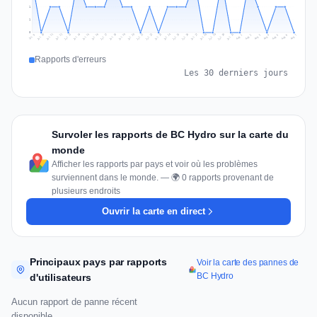
1
1
0
Jul 16
Jul 19
Jul 22
Jul 25
Jul 12
Jul 15
Jul 28
Jul 31
Jul 18
Jul 21
Jul 24
Jul 11
Jul 14
Jul 27
Jul 30
Jul 17
Jul 20
Jul 23
Jul 10
Jul 13
Jul 26
Jul 29
Aug 2
Aug 5
Aug 1
Aug 4
Jul 9
Aug 7
Aug 3
Aug 6
Rapports d'erreurs
Les 30 derniers jours
Survoler les rapports de BC Hydro sur la carte du
monde
Afficher les rapports par pays et voir où les problèmes
surviennent dans le monde. — 🌍 0 rapports provenant de
plusieurs endroits
Ouvrir la carte en direct
Principaux pays par rapports
Voir la carte des pannes de
BC Hydro
d'utilisateurs
Aucun rapport de panne récent
disponible.