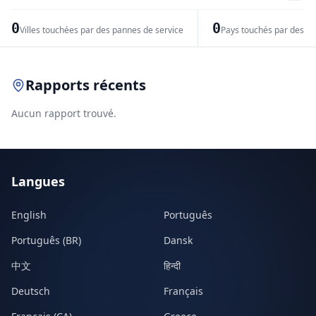
−
0
0
Villes touchées par des pannes de service
Pays touchés par des pr
Leaflet
|
© OpenStreetMap contributors
Rapports récents
Aucun rapport trouvé.
Langues
English
Português
Português (BR)
Dansk
中文
हिन्दी
Deutsch
Français