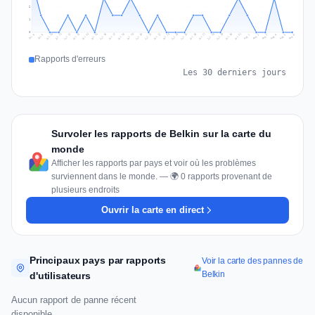
2
1
0
Jul 15
Jul 18
Jul 31
Jul 21
Jul 24
Jul 11
Jul 14
Jul 27
Jul 30
Jul 17
Jul 20
Jul 23
Jul 10
Jul 13
Jul 26
Jul 29
Jul 16
Jul 19
Jul 22
Jul 12
Jul 25
Jul 28
Aug 1
Aug 4
Jul 9
Aug 3
Jul 8
Aug 6
Aug 2
Aug 5
Rapports d'erreurs
Les 30 derniers jours
Survoler les rapports de Belkin sur la carte du
monde
Afficher les rapports par pays et voir où les problèmes
surviennent dans le monde. — 🌍 0 rapports provenant de
plusieurs endroits
Ouvrir la carte en direct
Principaux pays par rapports
Voir la carte des pannes de
Belkin
d'utilisateurs
Aucun rapport de panne récent
disponible.