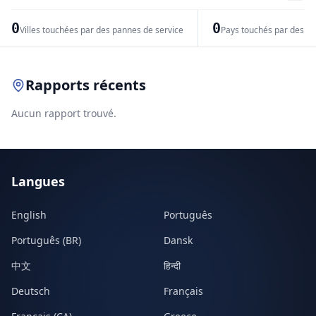
−
0
0
Villes touchées par des pannes de service
Pays touchés par des pr
Leaflet
|
© OpenStreetMap contributors
Rapports récents
Aucun rapport trouvé.
Langues
English
Português
Português (BR)
Dansk
中文
हिन्दी
Deutsch
Français