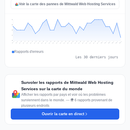
Voir la carte des pannes de Mittwald Web Hosting Services
6
5
3
2
0
Jul 15
Jul 18
Jul 31
Jul 21
Jul 24
Jul 11
Jul 14
Jul 27
Jul 30
Jul 17
Jul 20
Jul 23
Jul 10
Jul 13
Jul 26
Jul 29
Jul 16
Jul 19
Jul 22
Jul 12
Jul 25
Jul 28
Aug 1
Aug 4
Jul 9
Aug 3
Jul 8
Aug 6
Aug 2
Aug 5
Rapports d'erreurs
Les 30 derniers jours
Survoler les rapports de Mittwald Web Hosting
Services sur la carte du monde
Afficher les rapports par pays et voir où les problèmes
surviennent dans le monde. — 🌍 6 rapports provenant de
plusieurs endroits
Ouvrir la carte en direct