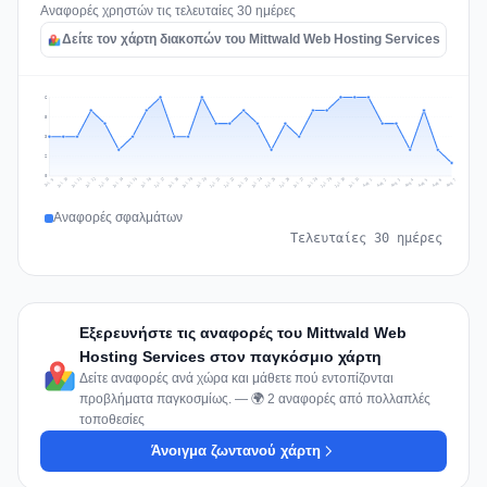
Αναφορές χρηστών τις τελευταίες 30 ημέρες
Δείτε τον χάρτη διακοπών του Mittwald Web Hosting Services
6
5
3
2
0
Jul 16
Jul 19
Jul 22
Jul 25
Jul 12
Jul 15
Jul 28
Jul 31
Jul 18
Jul 21
Jul 24
Jul 11
Jul 14
Jul 27
Jul 30
Jul 17
Jul 20
Jul 23
Jul 10
Jul 13
Jul 26
Jul 29
Aug 2
Aug 5
Aug 1
Aug 4
Jul 9
Aug 7
Aug 3
Aug 6
Αναφορές σφαλμάτων
Τελευταίες 30 ημέρες
Εξερευνήστε τις αναφορές του Mittwald Web
Hosting Services στον παγκόσμιο χάρτη
Δείτε αναφορές ανά χώρα και μάθετε πού εντοπίζονται
προβλήματα παγκοσμίως. — 🌍 2 αναφορές από πολλαπλές
τοποθεσίες
Άνοιγμα ζωντανού χάρτη