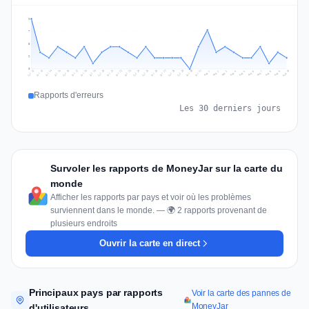
9
7
5
2
0
Jul 19
Jul 22
Jul 25
Jul 12
Jul 28
Aug 10
Jul 15
Jul 18
Jul 31
Jul 21
Jul 24
Jul 27
Jul 14
Jul 17
Jul 30
Jul 20
Jul 23
Jul 26
Jul 13
Jul 16
Jul 29
Aug 5
Aug 8
Aug 1
Aug 4
Aug 7
Aug 3
Aug 6
Aug 9
Aug 2
Rapports d'erreurs
Les 30 derniers jours
Survoler les rapports de MoneyJar sur la carte du
monde
Afficher les rapports par pays et voir où les problèmes
surviennent dans le monde. — 🌍 2 rapports provenant de
plusieurs endroits
Ouvrir la carte en direct
Principaux pays par rapports
Voir la carte des pannes de
MoneyJar
d'utilisateurs