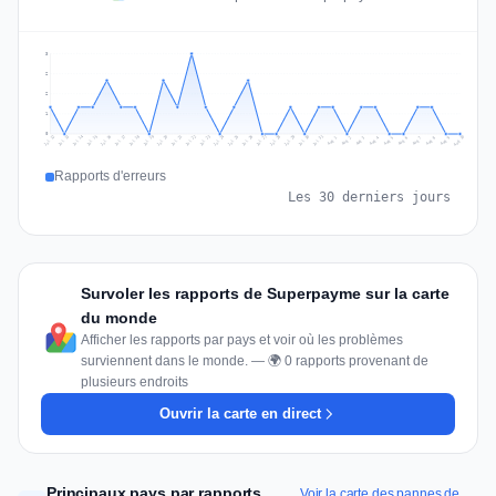
3
2
2
1
0
Jul 19
Jul 22
Jul 25
Jul 12
Jul 28
Aug 10
Jul 15
Jul 18
Jul 31
Jul 21
Jul 24
Jul 27
Jul 14
Jul 17
Jul 30
Jul 20
Jul 23
Jul 26
Jul 13
Jul 16
Jul 29
Aug 5
Aug 8
Aug 1
Aug 4
Aug 7
Aug 3
Aug 6
Aug 9
Aug 2
Rapports d'erreurs
Les 30 derniers jours
Survoler les rapports de Superpayme sur la carte
du monde
Afficher les rapports par pays et voir où les problèmes
surviennent dans le monde. — 🌍 0 rapports provenant de
plusieurs endroits
Ouvrir la carte en direct
Principaux pays par rapports
Voir la carte des pannes de