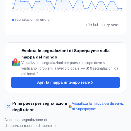
1
0
Jul 15
Jul 18
Jul 31
Jul 21
Jul 24
Jul 11
Jul 14
Jul 27
Jul 30
Jul 17
Jul 20
Jul 23
Jul 10
Jul 13
Jul 26
Jul 29
Jul 16
Jul 19
Jul 22
Jul 12
Jul 25
Jul 28
Aug 1
Aug 4
Jul 9
Aug 3
Jul 8
Aug 6
Aug 2
Aug 5
Segnalazioni di errore
Ultimi 30 giorni
Esplora le segnalazioni di Superpayme sulla
mappa del mondo
Visualizza le segnalazioni per paese e scopri dove si
verificano i problemi a livello globale. — 🌍 0 segnalazioni da
più località
Apri la mappa in tempo reale
Primi paesi per segnalazioni
Visualizza la mappa dei disservizi
di Superpayme
degli utenti
Nessuna segnalazione di
disservizio recente disponibile.