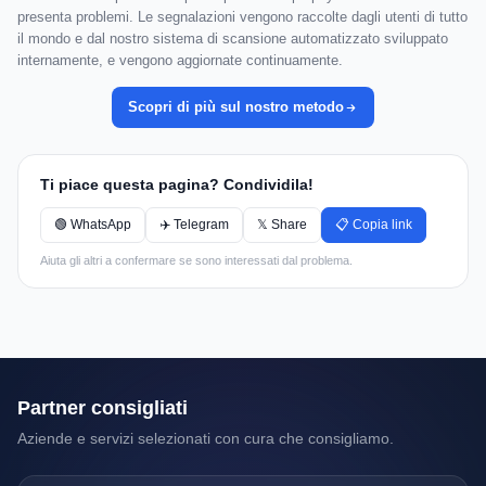
presenta problemi. Le segnalazioni vengono raccolte dagli utenti di tutto
il mondo e dal nostro sistema di scansione automatizzato sviluppato
internamente, e vengono aggiornate continuamente.
Scopri di più sul nostro metodo
Ti piace questa pagina? Condividila!
🟢 WhatsApp
✈️ Telegram
𝕏 Share
📋 Copia link
Aiuta gli altri a confermare se sono interessati dal problema.
Partner consigliati
Aziende e servizi selezionati con cura che consigliamo.