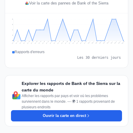
Voir la carte des pannes de Bank of the Sierra
2
2
1
1
0
Jul 19
Jul 22
Jul 25
Jul 12
Jul 28
Aug 10
Jul 15
Jul 18
Jul 31
Jul 21
Jul 24
Jul 27
Jul 14
Jul 17
Jul 30
Jul 20
Jul 23
Jul 26
Jul 13
Jul 16
Jul 29
Aug 5
Aug 8
Aug 1
Aug 4
Aug 7
Aug 3
Aug 6
Aug 9
Aug 2
Rapports d'erreurs
Les 30 derniers jours
Explorer les rapports de Bank of the Sierra sur la
carte du monde
Afficher les rapports par pays et voir où les problèmes
surviennent dans le monde. — 🌍 1 rapports provenant de
plusieurs endroits
Ouvrir la carte en direct