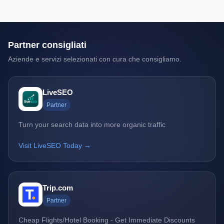
Partner consigliati
Aziende e servizi selezionati con cura che consigliamo.
LiveSEO
Partner
Turn your search data into more organic traffic
Visit LiveSEO Today →
Trip.com
Partner
Cheap Flights/Hotel Booking - Get Immediate Discounts