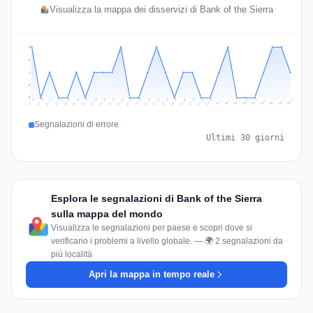
Visualizza la mappa dei disservizi di Bank of the Sierra
2
2
1
1
0
Jul 18
Jul 21
Jul 24
Jul 11
Jul 27
Jul 14
Jul 17
Jul 30
Jul 20
Jul 23
Jul 26
Jul 13
Jul 16
Jul 29
Jul 19
Jul 22
Jul 25
Jul 12
Jul 15
Jul 28
Jul 31
Aug 4
Aug 7
Aug 3
Aug 6
Aug 9
Aug 2
Aug 5
Aug 8
Aug 1
Segnalazioni di errore
Ultimi 30 giorni
Esplora le segnalazioni di Bank of the Sierra
sulla mappa del mondo
Visualizza le segnalazioni per paese e scopri dove si
verificano i problemi a livello globale. — 🌍 2 segnalazioni da
più località
Apri la mappa in tempo reale