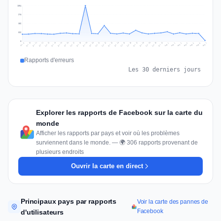
1304
978
652
326
0
Jul 16
Jul 19
Jul 22
Jul 25
Jul 12
Jul 15
Jul 28
Jul 31
Jul 18
Jul 21
Jul 24
Jul 11
Jul 14
Jul 27
Jul 30
Jul 17
Jul 20
Jul 23
Jul 10
Jul 13
Jul 26
Jul 29
Aug 2
Aug 5
Aug 1
Aug 4
Jul 9
Aug 7
Aug 3
Aug 6
Rapports d'erreurs
Les 30 derniers jours
Explorer les rapports de Facebook sur la carte du
monde
Afficher les rapports par pays et voir où les problèmes
surviennent dans le monde. — 🌍 306 rapports provenant de
plusieurs endroits
Ouvrir la carte en direct
Principaux pays par rapports
Voir la carte des pannes de
Facebook
d'utilisateurs