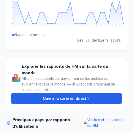
2
2
1
1
0
Jul 19
Jul 22
Jul 25
Jul 12
Jul 28
Aug 10
Jul 15
Jul 18
Jul 31
Jul 21
Jul 24
Jul 27
Jul 14
Jul 17
Jul 30
Jul 20
Jul 23
Jul 26
Jul 13
Jul 16
Jul 29
Aug 5
Aug 8
Aug 1
Aug 4
Aug 7
Aug 3
Aug 6
Aug 9
Aug 2
Rapports d'erreurs
Les 30 derniers jours
Explorer les rapports de HM sur la carte du
monde
Afficher les rapports par pays et voir où les problèmes
surviennent dans le monde. — 🌍 2 rapports provenant de
plusieurs endroits
Ouvrir la carte en direct
Principaux pays par rapports
Voir la carte des pannes
de HM
d'utilisateurs