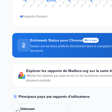
0
Jul 20
Ju
Jul 13
Jul 16
Jul 19
Jul 22
Jul 12
Jul 15
Jul 18
Jul 21
Jul 11
Jul 14
Jul 17
Rapports d'erreurs
Entireweb Status pour Chrome
Mis à jour
Suivez vos services préférés directement dans le navigateur —
de panne.
Explorer les rapports de Mailbox.org sur la carte
Afficher les rapports par pays et voir où les problèmes survie
plusieurs endroits
Principaux pays par rapports d'utilisateurs
Unknown