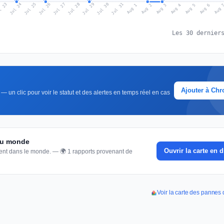
l 23
Jul 26
Jul 29
Jul 25
Jul 28
Jul 31
Jul 24
Jul 27
Jul 30
Aug 2
Aug 5
Aug 1
Aug 4
Aug 
Aug 3
Aug 6
Les 30 dernier
Ajouter à Ch
 un clic pour voir le statut et des alertes en temps réel en cas
 du monde
Ouvrir la carte en d
nnent dans le monde. — 🌍 1 rapports provenant de
Voir la carte des pannes